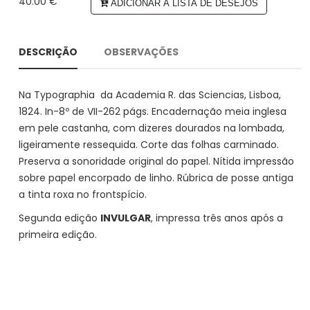
40.00 €
ADICIONAR A LISTA DE DESEJOS
DESCRIÇÃO
OBSERVAÇÕES
Na Typographia da Academia R. das Sciencias, Lisboa,
1824. In-8º de VII-262 págs. Encadernação meia inglesa
em pele castanha, com dizeres dourados na lombada,
ligeiramente ressequida. Corte das folhas carminado.
Preserva a sonoridade original do papel. Nítida impressão
sobre papel encorpado de linho. Rúbrica de posse antiga
a tinta roxa no frontspício.
Segunda edição
INVULGAR
, impressa três anos após a
primeira edição.