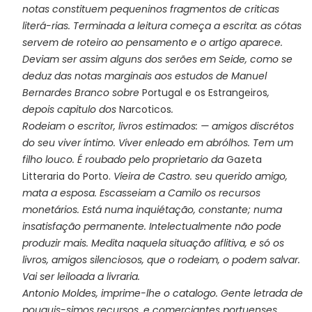
notas constituem pequeninos fragmentos de criticas
literá-rias. Terminada a leitura começa a escrita: as cótas
servem de roteiro ao pensamento e o artigo aparece.
Deviam ser assim alguns dos serões em Seide, como se
deduz das notas marginais aos estudos de Manuel
Bernardes Branco sobre
Portugal e os Estrangeiros
,
depois capitulo dos
Narcoticos
.
Rodeiam o escritor, livros estimados: — amigos discrétos
do seu viver íntimo. Viver enleado em abrólhos. Tem um
filho louco. É roubado pelo proprietario da
Gazeta
Litteraria do Porto.
Vieira de Castro. seu querido amigo,
mata a esposa. Escasseiam a Camilo os recursos
monetários. Está numa inquiétação, constante; numa
insatisfação permanente. Intelectualmente não pode
produzir mais. Medita naquela situação aflitiva, e só os
livros, amigos silenciosos, que o rodeiam, o podem salvar.
Vai ser leiloada a livraria.
Antonio Moldes, imprime-lhe o catalogo. Gente letrada de
pouquis-simos recursos, e comerciantes portuenses