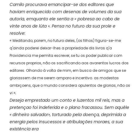
Camilo procurava emancipar-se dos editores que
haviam enriquecido com desenas de volumes da sua
autoria, emquanto ele sentia a « pobresa ao cabo de
vinte anos de lúta ». Pensa no futuro da sua prole e
resolve:
«
Meditando, porem, no futuro deles, (os filhos) figura-se-me
q'ainda poderei deixar-lhes a propriedade dis livros q'a
Providencia me permita escrever, se tu os poder publicar com
recursos proprios, não os sacrificando aos avarentos lucros dos
editores. Olhando à volta de mim, em busca de amigos que se
gloriassem de me serem amparo e incentivo. as modestas
ambiçoens, que o mundo considera opulentos de glorias, não os
».
vi
Deseja emprestado um conto e luzentos mil reis, mas a
pretençao foi indeferida e o plano fracassou. Sem aquêle
« dinheiro salvador», torturado pela doença, deprimida a
energia pelos insucessos e atribulações moraes, a sua
existência era