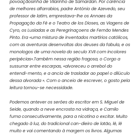
povoaçãosinha de Vilarinho de Samardan. Por carência
de melhores alfarrabios, padre António de Azevedo, seu
professor de latim, emprestava-lhe os Annaes da
Propagação da Fé e o Teatro de los Dioses, as Viagens de
Cyro, os Lusiadas e as Peregrinaçoens de Fernão Mendes
Pinto. Era «uma mistura de inventados martírios católicos,
com as aventuras desenvoltas dos deuses da fabula, e os
monologos de uma novela do seculo XVII com incolores
peripécias».Tambêm nessa região fragosa, o Corgo a
sussurrar entre escarpas, «alvoreceu o arrebol do
entendi-mento, e a ancia de trasladar ao papel o dilúculo
dessa alvorada ». Com o anceio de escrever, o gosto pela
leitura tornou-se necessidade.
Podemos antever os serões do escritor em S. Miguel de
Seide, quando a neve encrosta na vidraça, e Camilo
fuma consecutivamente, para a nicotina o excitar. Muito
chegado à luz, do tradicional can-dieiro de latão, lê, lê
muito e vai comentando à margem os livros. Algumas