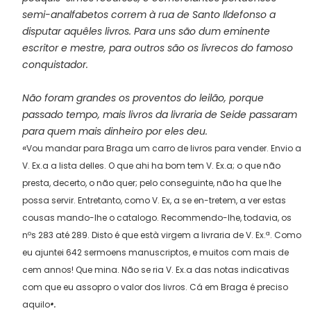
semi-analfabetos correm à rua de Santo Ildefonso a
disputar aquêles livros. Para uns são dum eminente
escritor e mestre, para outros são os livrecos do famoso
conquistador.
Não foram grandes os proventos do leilão, porque
passado tempo, mais livros da livraria de Seide passaram
para quem mais dinheiro por eles deu.
«
Vou mandar para Braga um carro de livros para vender. Envio a
V. Ex.a a lista delles. O que ahi ha bom tem V. Ex.a; o que não
presta, decerto, o não quer; pelo conseguinte, não ha que lhe
possa servir. Entretanto, como V. Ex, a se en-tretem, a ver estas
cousas mando-lhe o catalogo. Recommendo-lhe, todavia, os
nºs 283 até 289. Disto é que està virgem a livraria de V. Ex.ª. Como
eu ajuntei 642 sermoens manuscriptos, e muitos com mais de
cem annos! Que mina. Não se ria V. Ex.a das notas indicativas
com que eu assopro o valor dos livros. Cá em Braga é preciso
•.
aquilo