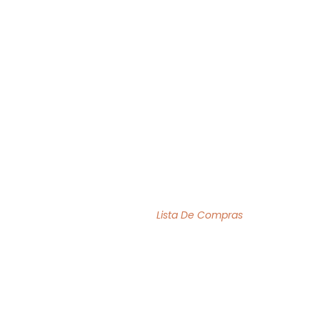
O MÊS
ACERVO
INSTITUCIONAL
BIBLIOFILIA
LISTA DE COMPRAS
Home Page
/
Lista De Compras