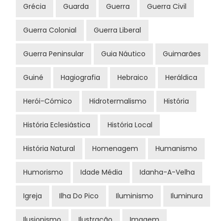
Grécia
Guarda
Guerra
Guerra Civil
Guerra Colonial
Guerra Liberal
Guerra Peninsular
Guia Náutico
Guimarães
Guiné
Hagiografia
Hebraico
Heráldica
Herói-Cómico
Hidrotermalismo
História
História Eclesiástica
História Local
História Natural
Homenagem
Humanismo
Humorismo
Idade Média
Idanha-A-Velha
Igreja
Ilha Do Pico
Iluminismo
Iluminura
Ilusionismo
Ilustração
Imagem