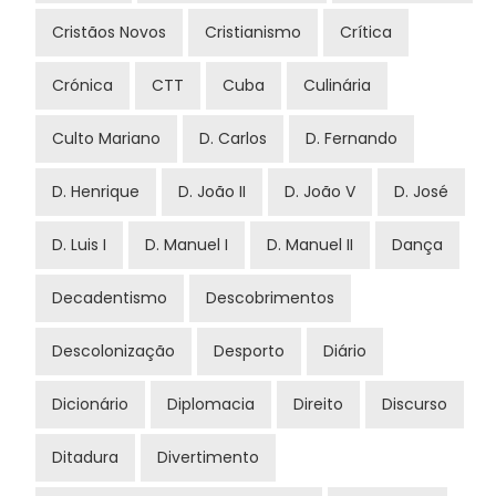
Cristãos Novos
Cristianismo
Crítica
Crónica
CTT
Cuba
Culinária
Culto Mariano
D. Carlos
D. Fernando
D. Henrique
D. João II
D. João V
D. José
D. Luis I
D. Manuel I
D. Manuel II
Dança
Decadentismo
Descobrimentos
Descolonização
Desporto
Diário
Dicionário
Diplomacia
Direito
Discurso
Ditadura
Divertimento