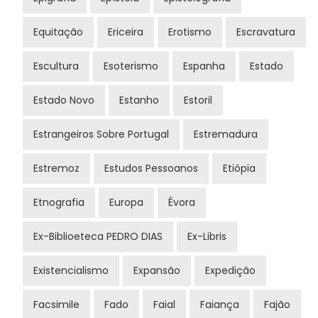
Equitação
Ericeira
Erotismo
Escravatura
Escultura
Esoterismo
Espanha
Estado
Estado Novo
Estanho
Estoril
Estrangeiros Sobre Portugal
Estremadura
Estremoz
Estudos Pessoanos
Etiópia
Etnografia
Europa
Évora
Ex-Biblioeteca PEDRO DIAS
Ex-Libris
Existencialismo
Expansão
Expedição
Facsimile
Fado
Faial
Faiança
Fajão