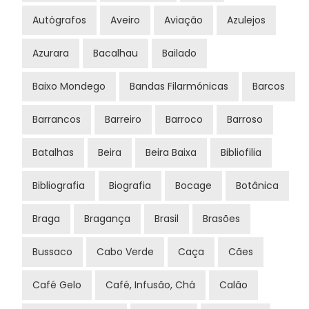
Autógrafos
Aveiro
Aviação
Azulejos
Azurara
Bacalhau
Bailado
Baixo Mondego
Bandas Filarmónicas
Barcos
Barrancos
Barreiro
Barroco
Barroso
Batalhas
Beira
Beira Baixa
Bibliofilia
Bibliografia
Biografia
Bocage
Botânica
Braga
Bragança
Brasil
Brasões
Bussaco
Cabo Verde
Caça
Cães
Café Gelo
Café, Infusão, Chá
Calão