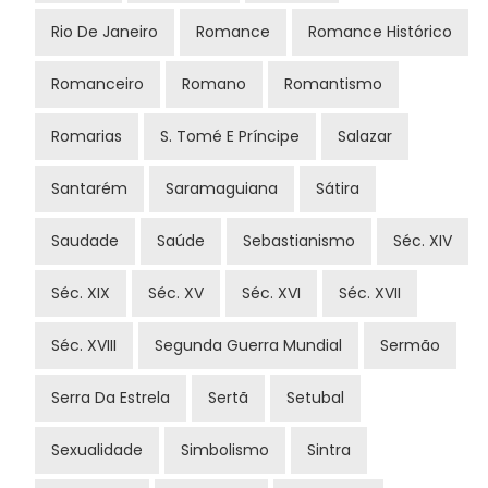
Rio De Janeiro
Romance
Romance Histórico
Romanceiro
Romano
Romantismo
Romarias
S. Tomé E Príncipe
Salazar
Santarém
Saramaguiana
Sátira
Saudade
Saúde
Sebastianismo
Séc. XIV
Séc. XIX
Séc. XV
Séc. XVI
Séc. XVII
Séc. XVIII
Segunda Guerra Mundial
Sermão
Serra Da Estrela
Sertã
Setubal
Sexualidade
Simbolismo
Sintra