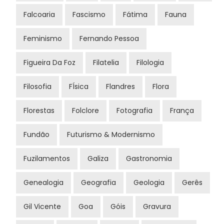
Falcoaria
Fascismo
Fátima
Fauna
Feminismo
Fernando Pessoa
Figueira Da Foz
Filatelia
Filologia
Filosofia
FÍsica
Flandres
Flora
Florestas
Folclore
Fotografia
França
Fundão
Futurismo & Modernismo
Fuzilamentos
Galiza
Gastronomia
Genealogia
Geografia
Geologia
Gerês
Gil Vicente
Goa
Góis
Gravura