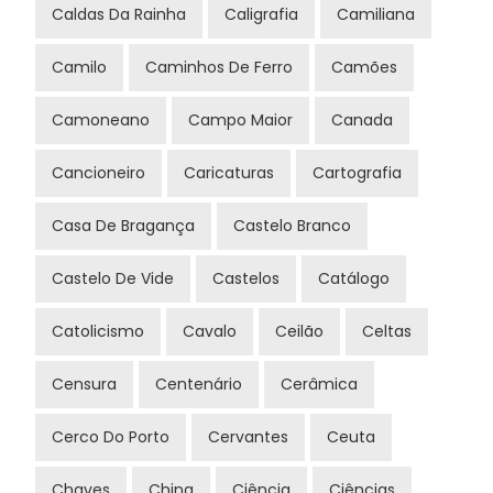
Caldas Da Rainha
Caligrafia
Camiliana
Camilo
Caminhos De Ferro
Camões
Camoneano
Campo Maior
Canada
Cancioneiro
Caricaturas
Cartografia
Casa De Bragança
Castelo Branco
Castelo De Vide
Castelos
Catálogo
Catolicismo
Cavalo
Ceilão
Celtas
Censura
Centenário
Cerâmica
Cerco Do Porto
Cervantes
Ceuta
Chaves
China
Ciência
Ciências