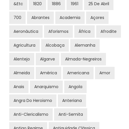
&etc
1820
1886
1961
25 De Abril
700
Abrantes
Academia
Açores
Aeronáutica
Aforismos
África
Afrodite
Agricultura
Alcobaça
Alemanha
Alentejo
Algarve
Almada-Negreiros
Almeida
América
Americana
Amor
Anais
Anarquismo
Angola
Angra Do Heroismo
Anteriana
Anti-Clericalismo
Anti-Semita
Antigo Regime
Antiguidade Clássica