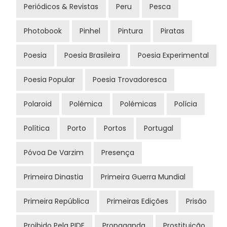
Periódicos & Revistas
Peru
Pesca
Photobook
Pinhel
Pintura
Piratas
Poesia
Poesia Brasileira
Poesia Experimental
Poesia Popular
Poesia Trovadoresca
Polaroid
Polémica
Polémicas
Polícia
Política
Porto
Portos
Portugal
Póvoa De Varzim
Presença
Primeira Dinastia
Primeira Guerra Mundial
Primeira República
Primeiras Edições
Prisão
Proibido Pela PIDE
Propaganda
Prostituição