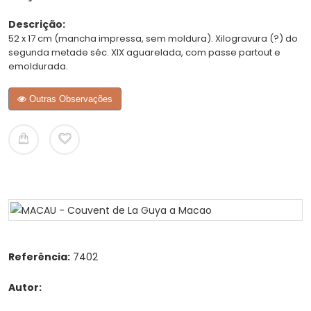
Descrição:
52 x 17 cm (mancha impressa, sem moldura). Xilogravura (?) do
segunda metade séc. XIX aguarelada, com passe partout e
emoldurada.
Outras Observações
Referência:
7402
Autor: