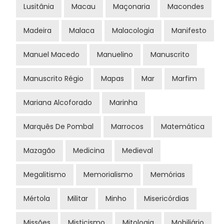
Lusitânia
Macau
Maçonaria
Macondes
Madeira
Malaca
Malacologia
Manifesto
Manuel Macedo
Manuelino
Manuscrito
Manuscrito Régio
Mapas
Mar
Marfim
Mariana Alcoforado
Marinha
Marquês De Pombal
Marrocos
Matemática
Mazagão
Medicina
Medieval
Megalitismo
Memorialismo
Memórias
Mértola
Militar
Minho
Misericórdias
Missões
Misticismo
Mitologia
Mobiliário