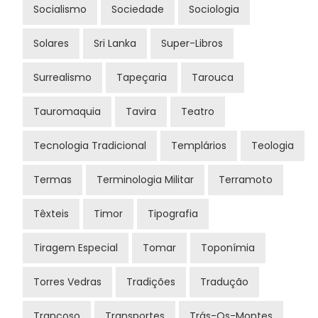
Socialismo
Sociedade
Sociologia
Solares
Sri Lanka
Super-Libros
Surrealismo
Tapeçaria
Tarouca
Tauromaquia
Tavira
Teatro
Tecnologia Tradicional
Templários
Teologia
Termas
Terminologia Militar
Terramoto
Têxteis
Timor
Tipografia
Tiragem Especial
Tomar
Toponímia
Torres Vedras
Tradições
Tradução
Trancoso
Transportes
Trás-Os-Montes