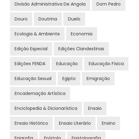
Divisão Administrativa De Angola
Dom Pedro
Douro
Doutrina
Duelo
Ecologia & Ambiente
Economia
Edição Especial
Edições Clandestinas
Edições FENDA
Educação
Educação Física
Educação Sexual
Egipto
Emigração
Encadernação Artística
Enciclopedia & Dicionarística
Ensaio
Ensaio Histórico
Ensaio Literário
Ensino
Epigrafia
Epístola
Epistolografia