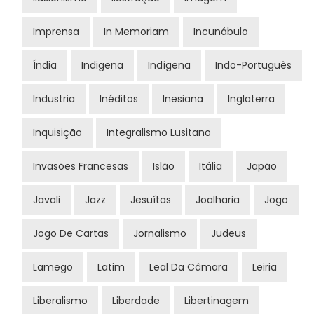
Imprensa
In Memoriam
Incunábulo
Índia
Indigena
Indígena
Indo-Português
Industria
Inéditos
Inesiana
Inglaterra
Inquisição
Integralismo Lusitano
Invasões Francesas
Islão
Itália
Japão
Javali
Jazz
Jesuítas
Joalharia
Jogo
Jogo De Cartas
Jornalismo
Judeus
Lamego
Latim
Leal Da Câmara
Leiria
Liberalismo
Liberdade
Libertinagem