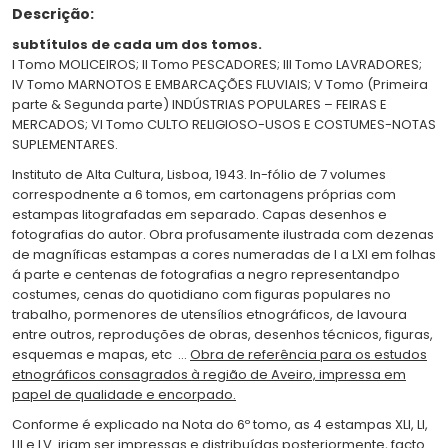
Descrição:
subtítulos de cada um dos tomos.
I Tomo MOLICEIROS; II Tomo PESCADORES; III Tomo LAVRADORES;
IV Tomo MARNOTOS E EMBARCAÇÕES FLUVIAIS; V Tomo (Primeira
parte & Segunda parte) INDÚSTRIAS POPULARES – FEIRAS E
MERCADOS; VI Tomo CULTO RELIGIOSO-USOS E COSTUMES-NOTAS
SUPLEMENTARES.
Instituto de Alta Cultura, Lisboa, 1943. In-fólio de 7 volumes
correspodnente a 6 tomos, em cartonagens próprias com
estampas litografadas em separado. Capas desenhos e
fotografias do autor. Obra profusamente ilustrada com dezenas
de magníficas estampas a cores numeradas de I a LXI em folhas
á parte e centenas de fotografias a negro representandpo
costumes, cenas do quotidiano com figuras populares no
trabalho, pormenores de utensílios etnográficos, de lavoura
entre outros, reproduções de obras, desenhos técnicos, figuras,
esquemas e mapas, etc ...
Obra de referência para os estudos
etnográficos consagrados à região de Aveiro, impressa em
papel de qualidade e encorpado.
Conforme é explicado na Nota do 6º tomo, as 4 estampas XLI, LI,
LII e LV iriam ser impressas e distribuídas posteriormente, facto