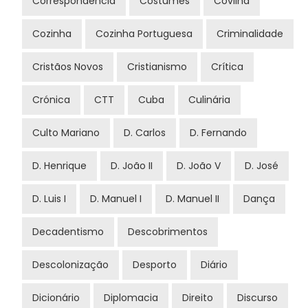
Correspondência
Costumes
Covilhã
Cozinha
Cozinha Portuguesa
Criminalidade
Cristãos Novos
Cristianismo
Crítica
Crónica
CTT
Cuba
Culinária
Culto Mariano
D. Carlos
D. Fernando
D. Henrique
D. João II
D. João V
D. José
D. Luis I
D. Manuel I
D. Manuel II
Dança
Decadentismo
Descobrimentos
Descolonização
Desporto
Diário
Dicionário
Diplomacia
Direito
Discurso