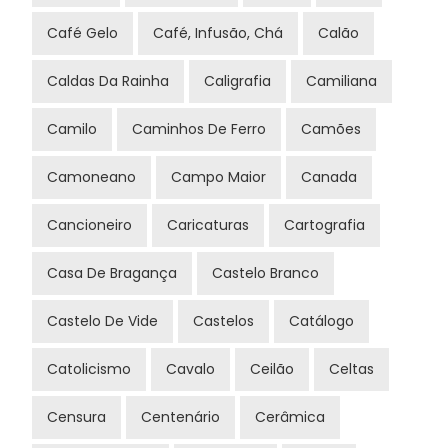
Café Gelo
Café, Infusão, Chá
Calão
Caldas Da Rainha
Caligrafia
Camiliana
Camilo
Caminhos De Ferro
Camões
Camoneano
Campo Maior
Canada
Cancioneiro
Caricaturas
Cartografia
Casa De Bragança
Castelo Branco
Castelo De Vide
Castelos
Catálogo
Catolicismo
Cavalo
Ceilão
Celtas
Censura
Centenário
Cerâmica