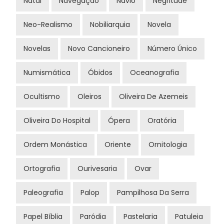
Natal
Navegação
Navio
Negritude
Neo-Realismo
Nobiliarquia
Novela
Novelas
Novo Cancioneiro
Número Único
Numismática
Óbidos
Oceanografia
Ocultismo
Oleiros
Oliveira De Azemeis
Oliveira Do Hospital
Ópera
Oratória
Ordem Monástica
Oriente
Ornitologia
Ortografia
Ourivesaria
Ovar
Paleografia
Palop
Pampilhosa Da Serra
Papel Bíblia
Paródia
Pastelaria
Patuleia