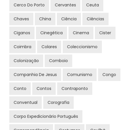
Cerco Do Porto
Cervantes
Ceuta
Chaves
China
Ciência
Ciências
Ciganos
Cinegética
Cinema
Cister
Coimbra
Colares
Coleccionismo
Colonização
Comboio
Companhia De Jesus
Comunismo
Congo
Conto
Contos
Contraponto
Conventual
Corografia
Corpo Expedicionário Português