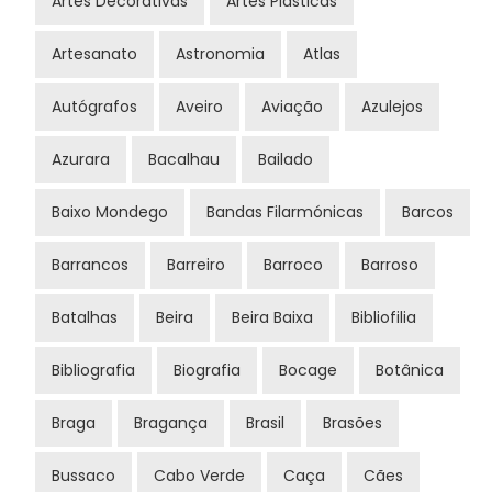
Artes Decorativas
Artes Plásticas
Artesanato
Astronomia
Atlas
Autógrafos
Aveiro
Aviação
Azulejos
Azurara
Bacalhau
Bailado
Baixo Mondego
Bandas Filarmónicas
Barcos
Barrancos
Barreiro
Barroco
Barroso
Batalhas
Beira
Beira Baixa
Bibliofilia
Bibliografia
Biografia
Bocage
Botânica
Braga
Bragança
Brasil
Brasões
Bussaco
Cabo Verde
Caça
Cães