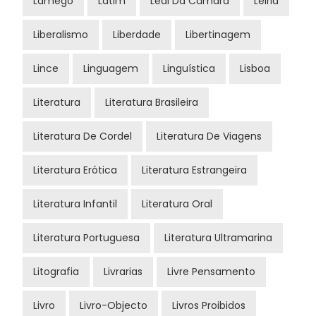
Lamego
Latim
Leal Da Câmara
Leiria
Liberalismo
Liberdade
Libertinagem
Lince
Linguagem
Linguística
Lisboa
Literatura
Literatura Brasileira
Literatura De Cordel
Literatura De Viagens
Literatura Erótica
Literatura Estrangeira
Literatura Infantil
Literatura Oral
Literatura Portuguesa
Literatura Ultramarina
Litografia
Livrarias
Livre Pensamento
Livro
Livro-Objecto
Livros Proibidos