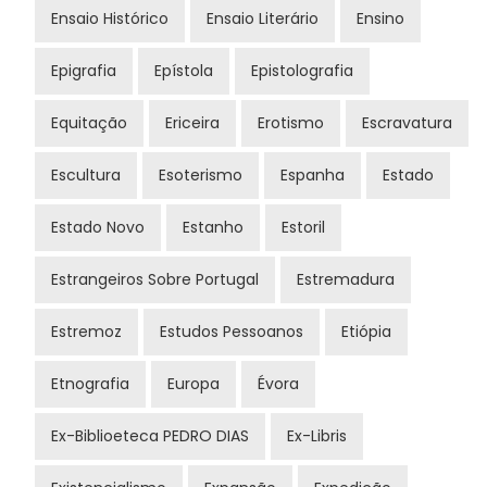
Ensaio Histórico
Ensaio Literário
Ensino
Epigrafia
Epístola
Epistolografia
Equitação
Ericeira
Erotismo
Escravatura
Escultura
Esoterismo
Espanha
Estado
Estado Novo
Estanho
Estoril
Estrangeiros Sobre Portugal
Estremadura
Estremoz
Estudos Pessoanos
Etiópia
Etnografia
Europa
Évora
Ex-Biblioeteca PEDRO DIAS
Ex-Libris