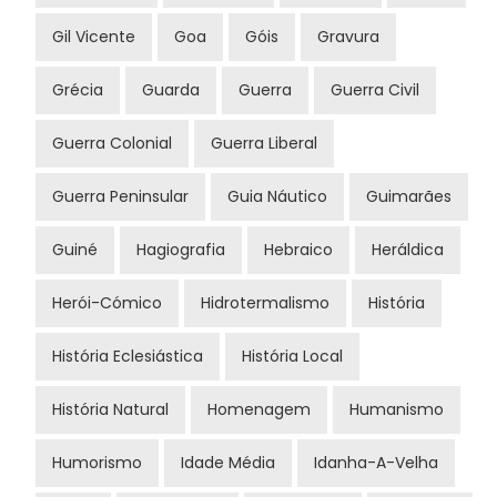
Gil Vicente
Goa
Góis
Gravura
Grécia
Guarda
Guerra
Guerra Civil
Guerra Colonial
Guerra Liberal
Guerra Peninsular
Guia Náutico
Guimarães
Guiné
Hagiografia
Hebraico
Heráldica
Herói-Cómico
Hidrotermalismo
História
História Eclesiástica
História Local
História Natural
Homenagem
Humanismo
Humorismo
Idade Média
Idanha-A-Velha