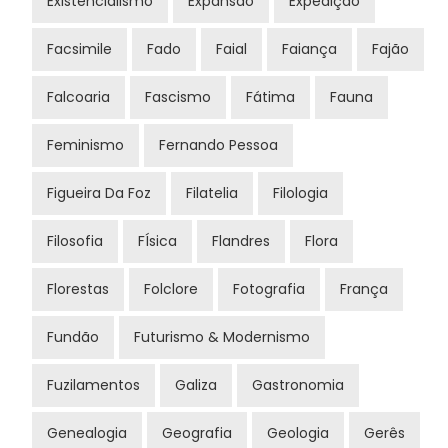
Existencialismo
Expansão
Expedição
Facsimile
Fado
Faial
Faiança
Fajão
Falcoaria
Fascismo
Fátima
Fauna
Feminismo
Fernando Pessoa
Figueira Da Foz
Filatelia
Filologia
Filosofia
FÍsica
Flandres
Flora
Florestas
Folclore
Fotografia
França
Fundão
Futurismo & Modernismo
Fuzilamentos
Galiza
Gastronomia
Genealogia
Geografia
Geologia
Gerês