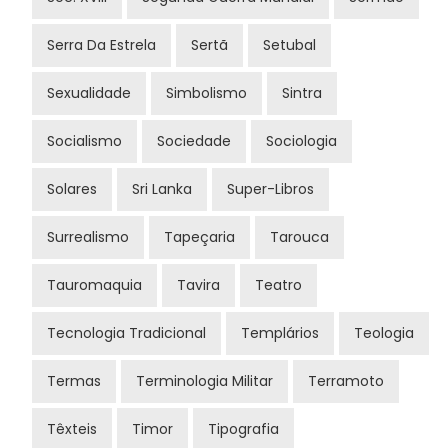
Serra Da Estrela
Sertã
Setubal
Sexualidade
Simbolismo
Sintra
Socialismo
Sociedade
Sociologia
Solares
Sri Lanka
Super-Libros
Surrealismo
Tapeçaria
Tarouca
Tauromaquia
Tavira
Teatro
Tecnologia Tradicional
Templários
Teologia
Termas
Terminologia Militar
Terramoto
Têxteis
Timor
Tipografia