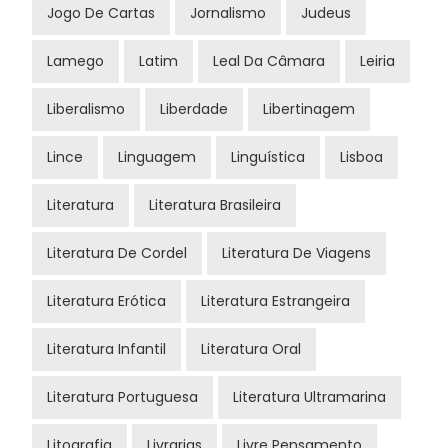
Jogo De Cartas
Jornalismo
Judeus
Lamego
Latim
Leal Da Câmara
Leiria
Liberalismo
Liberdade
Libertinagem
Lince
Linguagem
Linguística
Lisboa
Literatura
Literatura Brasileira
Literatura De Cordel
Literatura De Viagens
Literatura Erótica
Literatura Estrangeira
Literatura Infantil
Literatura Oral
Literatura Portuguesa
Literatura Ultramarina
Litografia
Livrarias
Livre Pensamento