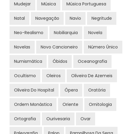
Mudejar
Música
Música Portuguesa
Natal
Navegação
Navio
Negritude
Neo-Realismo
Nobiliarquia
Novela
Novelas
Novo Cancioneiro
Número Único
Numismática
Óbidos
Oceanografia
Ocultismo
Oleiros
Oliveira De Azemeis
Oliveira Do Hospital
Ópera
Oratória
Ordem Monástica
Oriente
Ornitologia
Ortografia
Ourivesaria
Ovar
Paleografia
Palop
Pampilhosa Da Serra