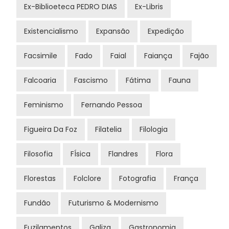
Ex-Biblioeteca PEDRO DIAS
Ex-Libris
Existencialismo
Expansão
Expedição
Facsimile
Fado
Faial
Faiança
Fajão
Falcoaria
Fascismo
Fátima
Fauna
Feminismo
Fernando Pessoa
Figueira Da Foz
Filatelia
Filologia
Filosofia
FÍsica
Flandres
Flora
Florestas
Folclore
Fotografia
França
Fundão
Futurismo & Modernismo
Fuzilamentos
Galiza
Gastronomia