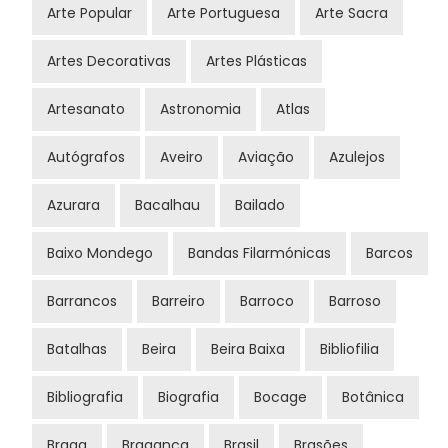
Arte Popular
Arte Portuguesa
Arte Sacra
Artes Decorativas
Artes Plásticas
Artesanato
Astronomia
Atlas
Autógrafos
Aveiro
Aviação
Azulejos
Azurara
Bacalhau
Bailado
Baixo Mondego
Bandas Filarmónicas
Barcos
Barrancos
Barreiro
Barroco
Barroso
Batalhas
Beira
Beira Baixa
Bibliofilia
Bibliografia
Biografia
Bocage
Botânica
Braga
Bragança
Brasil
Brasões