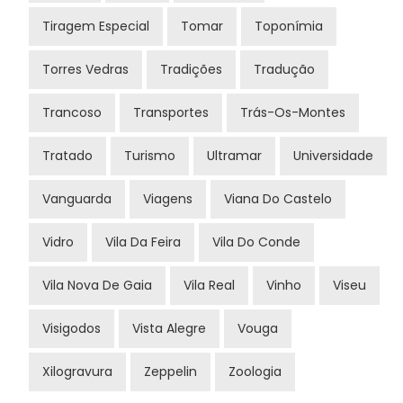
Tiragem Especial
Tomar
Toponímia
Torres Vedras
Tradições
Tradução
Trancoso
Transportes
Trás-Os-Montes
Tratado
Turismo
Ultramar
Universidade
Vanguarda
Viagens
Viana Do Castelo
Vidro
Vila Da Feira
Vila Do Conde
Vila Nova De Gaia
Vila Real
Vinho
Viseu
Visigodos
Vista Alegre
Vouga
Xilogravura
Zeppelin
Zoologia