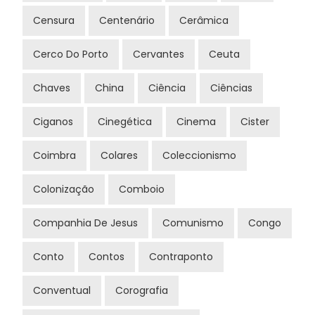
Censura
Centenário
Cerâmica
Cerco Do Porto
Cervantes
Ceuta
Chaves
China
Ciência
Ciências
Ciganos
Cinegética
Cinema
Cister
Coimbra
Colares
Coleccionismo
Colonização
Comboio
Companhia De Jesus
Comunismo
Congo
Conto
Contos
Contraponto
Conventual
Corografia