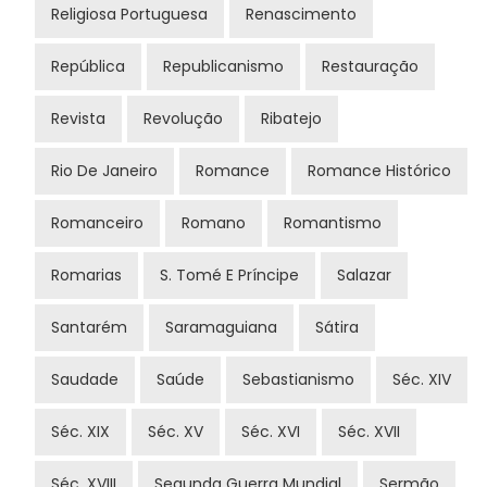
Religiosa Portuguesa
Renascimento
República
Republicanismo
Restauração
Revista
Revolução
Ribatejo
Rio De Janeiro
Romance
Romance Histórico
Romanceiro
Romano
Romantismo
Romarias
S. Tomé E Príncipe
Salazar
Santarém
Saramaguiana
Sátira
Saudade
Saúde
Sebastianismo
Séc. XIV
Séc. XIX
Séc. XV
Séc. XVI
Séc. XVII
Séc. XVIII
Segunda Guerra Mundial
Sermão