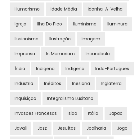
Humorismo
Idade Média
Idanha-A-Velha
Igreja
Ilha Do Pico
Iluminismo
Iluminura
Ilusionismo
Ilustração
Imagem
Imprensa
In Memoriam
Incunábulo
Índia
Indigena
Indígena
Indo-Português
Industria
Inéditos
Inesiana
Inglaterra
Inquisição
Integralismo Lusitano
Invasões Francesas
Islão
Itália
Japão
Javali
Jazz
Jesuítas
Joalharia
Jogo