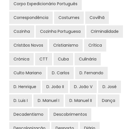
Corpo Expedicionário Português
Correspondência
Costumes
Covilhã
Cozinha
Cozinha Portuguesa
Criminalidade
Cristãos Novos
Cristianismo
Crítica
Crónica
CTT
Cuba
Culinária
Culto Mariano
D. Carlos
D. Fernando
D. Henrique
D. João II
D. João V
D. José
D. Luis I
D. Manuel I
D. Manuel II
Dança
Decadentismo
Descobrimentos
Descolonização
Desporto
Diário