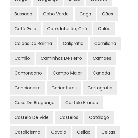
Bussaco
Cabo Verde
Caça
Cães
Café Gelo
Café, Infusão, Chá
Calão
Caldas Da Rainha
Caligrafia
Camiliana
Camilo
Caminhos De Ferro
Camões
Camoneano
Campo Maior
Canada
Cancioneiro
Caricaturas
Cartografia
Casa De Bragança
Castelo Branco
Castelo De Vide
Castelos
Catálogo
Catolicismo
Cavalo
Ceilão
Celtas