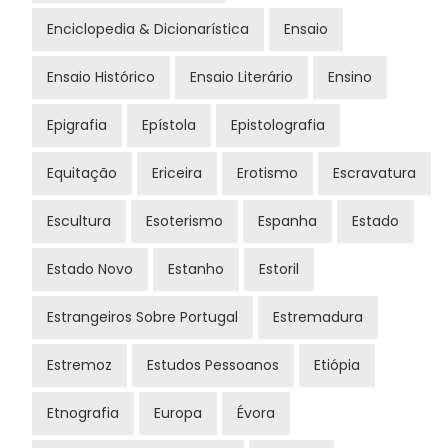
Enciclopedia & Dicionarística
Ensaio
Ensaio Histórico
Ensaio Literário
Ensino
Epigrafia
Epístola
Epistolografia
Equitação
Ericeira
Erotismo
Escravatura
Escultura
Esoterismo
Espanha
Estado
Estado Novo
Estanho
Estoril
Estrangeiros Sobre Portugal
Estremadura
Estremoz
Estudos Pessoanos
Etiópia
Etnografia
Europa
Évora