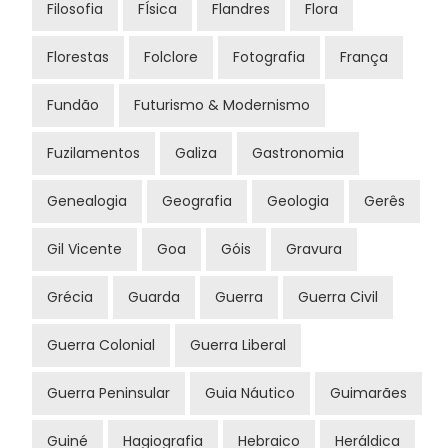
Filosofia
FÍsica
Flandres
Flora
Florestas
Folclore
Fotografia
França
Fundão
Futurismo & Modernismo
Fuzilamentos
Galiza
Gastronomia
Genealogia
Geografia
Geologia
Gerês
Gil Vicente
Goa
Góis
Gravura
Grécia
Guarda
Guerra
Guerra Civil
Guerra Colonial
Guerra Liberal
Guerra Peninsular
Guia Náutico
Guimarães
Guiné
Hagiografia
Hebraico
Heráldica