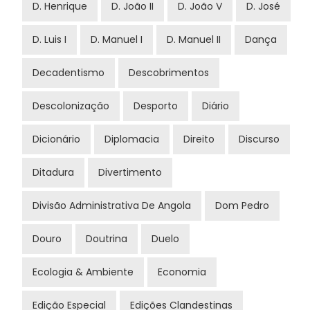
D. Henrique
D. João II
D. João V
D. José
D. Luis I
D. Manuel I
D. Manuel II
Dança
Decadentismo
Descobrimentos
Descolonização
Desporto
Diário
Dicionário
Diplomacia
Direito
Discurso
Ditadura
Divertimento
Divisão Administrativa De Angola
Dom Pedro
Douro
Doutrina
Duelo
Ecologia & Ambiente
Economia
Edição Especial
Edições Clandestinas