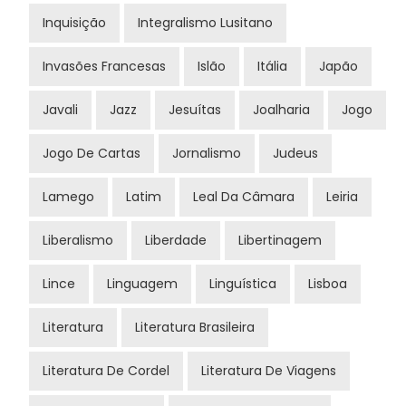
Inquisição
Integralismo Lusitano
Invasões Francesas
Islão
Itália
Japão
Javali
Jazz
Jesuítas
Joalharia
Jogo
Jogo De Cartas
Jornalismo
Judeus
Lamego
Latim
Leal Da Câmara
Leiria
Liberalismo
Liberdade
Libertinagem
Lince
Linguagem
Linguística
Lisboa
Literatura
Literatura Brasileira
Literatura De Cordel
Literatura De Viagens