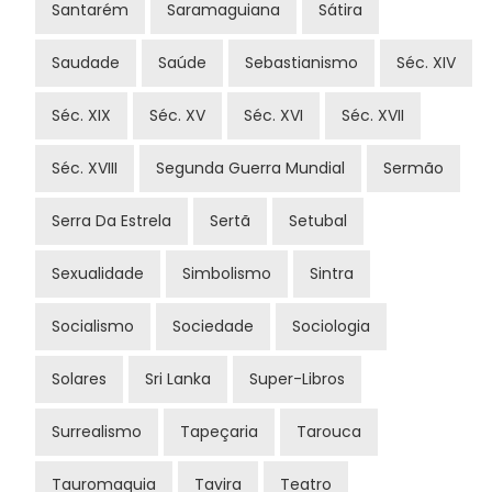
Santarém
Saramaguiana
Sátira
Saudade
Saúde
Sebastianismo
Séc. XIV
Séc. XIX
Séc. XV
Séc. XVI
Séc. XVII
Séc. XVIII
Segunda Guerra Mundial
Sermão
Serra Da Estrela
Sertã
Setubal
Sexualidade
Simbolismo
Sintra
Socialismo
Sociedade
Sociologia
Solares
Sri Lanka
Super-Libros
Surrealismo
Tapeçaria
Tarouca
Tauromaquia
Tavira
Teatro