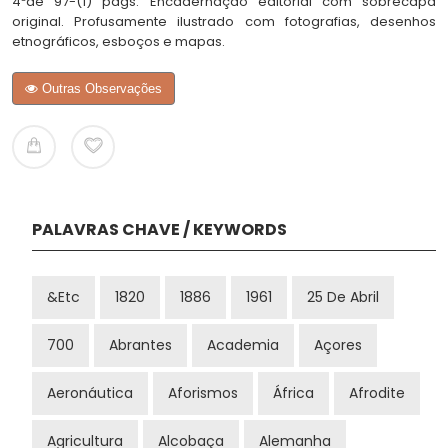
4ºde 97-(1) págs. Encadernação editorial com sobrecapa
original. Profusamente ilustrado com fotografias, desenhos
etnográficos, esboços e mapas.
Outras Observações
PALAVRAS CHAVE / KEYWORDS
&etc
1820
1886
1961
25 De Abril
700
Abrantes
Academia
Açores
Aeronáutica
Aforismos
África
Afrodite
Agricultura
Alcobaça
Alemanha