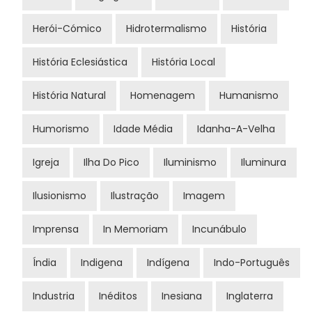
Herói-Cómico
Hidrotermalismo
História
História Eclesiástica
História Local
História Natural
Homenagem
Humanismo
Humorismo
Idade Média
Idanha-A-Velha
Igreja
Ilha Do Pico
Iluminismo
Iluminura
Ilusionismo
Ilustração
Imagem
Imprensa
In Memoriam
Incunábulo
Índia
Indigena
Indígena
Indo-Português
Industria
Inéditos
Inesiana
Inglaterra