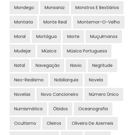
Mondego
Monsaraz
Monstros E Bestiários
Montaria
Monte Real
Montemor-O-Velho
Moral
Mortágua
Morte
Muçulmanos
Mudejar
Música
Música Portuguesa
Natal
Navegação
Navio
Negritude
Neo-Realismo
Nobiliarquia
Novela
Novelas
Novo Cancioneiro
Número Único
Numismática
Óbidos
Oceanografia
Ocultismo
Oleiros
Oliveira De Azemeis