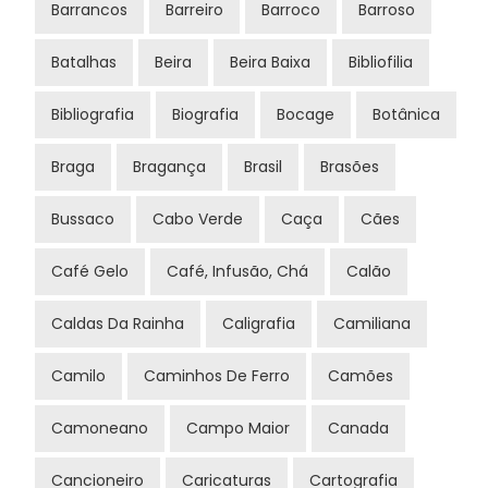
Barrancos
Barreiro
Barroco
Barroso
Batalhas
Beira
Beira Baixa
Bibliofilia
Bibliografia
Biografia
Bocage
Botânica
Braga
Bragança
Brasil
Brasões
Bussaco
Cabo Verde
Caça
Cães
Café Gelo
Café, Infusão, Chá
Calão
Caldas Da Rainha
Caligrafia
Camiliana
Camilo
Caminhos De Ferro
Camões
Camoneano
Campo Maior
Canada
Cancioneiro
Caricaturas
Cartografia