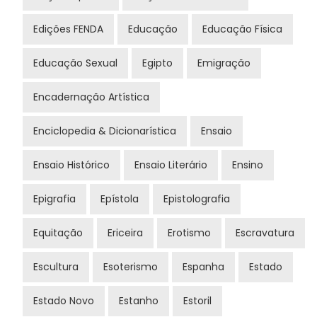
Edições FENDA
Educação
Educação Física
Educação Sexual
Egipto
Emigração
Encadernação Artística
Enciclopedia & Dicionarística
Ensaio
Ensaio Histórico
Ensaio Literário
Ensino
Epigrafia
Epístola
Epistolografia
Equitação
Ericeira
Erotismo
Escravatura
Escultura
Esoterismo
Espanha
Estado
Estado Novo
Estanho
Estoril