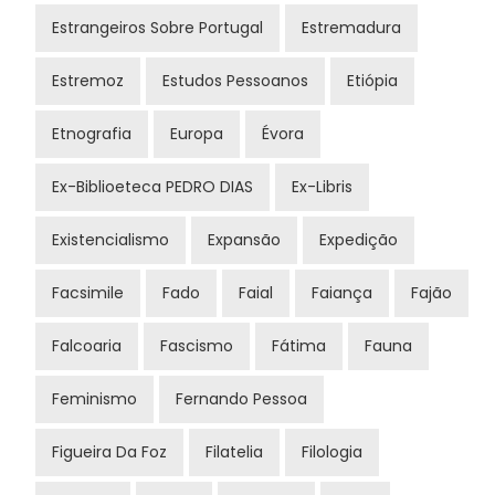
Estrangeiros Sobre Portugal
Estremadura
Estremoz
Estudos Pessoanos
Etiópia
Etnografia
Europa
Évora
Ex-Biblioeteca PEDRO DIAS
Ex-Libris
Existencialismo
Expansão
Expedição
Facsimile
Fado
Faial
Faiança
Fajão
Falcoaria
Fascismo
Fátima
Fauna
Feminismo
Fernando Pessoa
Figueira Da Foz
Filatelia
Filologia