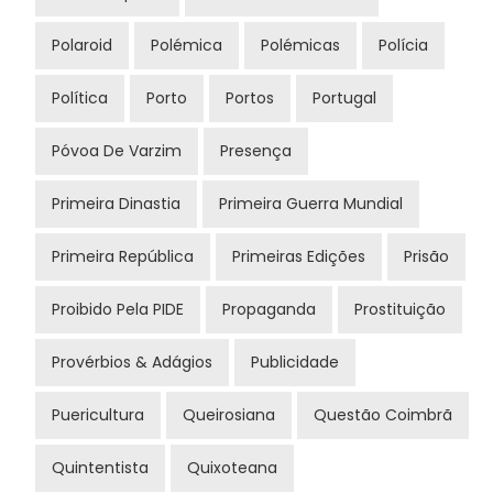
Polaroid
Polémica
Polémicas
Polícia
Política
Porto
Portos
Portugal
Póvoa De Varzim
Presença
Primeira Dinastia
Primeira Guerra Mundial
Primeira República
Primeiras Edições
Prisão
Proibido Pela PIDE
Propaganda
Prostituição
Provérbios & Adágios
Publicidade
Puericultura
Queirosiana
Questão Coimbrã
Quintentista
Quixoteana