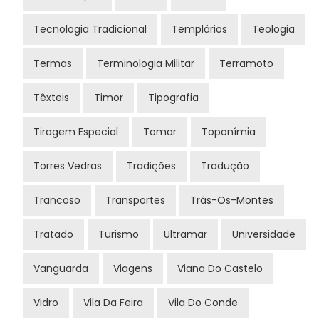
Tecnologia Tradicional
Templários
Teologia
Termas
Terminologia Militar
Terramoto
Têxteis
Timor
Tipografia
Tiragem Especial
Tomar
Toponímia
Torres Vedras
Tradições
Tradução
Trancoso
Transportes
Trás-Os-Montes
Tratado
Turismo
Ultramar
Universidade
Vanguarda
Viagens
Viana Do Castelo
Vidro
Vila Da Feira
Vila Do Conde