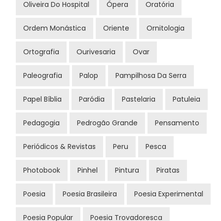
Oliveira Do Hospital
Ópera
Oratória
Ordem Monástica
Oriente
Ornitologia
Ortografia
Ourivesaria
Ovar
Paleografia
Palop
Pampilhosa Da Serra
Papel Bíblia
Paródia
Pastelaria
Patuleia
Pedagogia
Pedrogão Grande
Pensamento
Periódicos & Revistas
Peru
Pesca
Photobook
Pinhel
Pintura
Piratas
Poesia
Poesia Brasileira
Poesia Experimental
Poesia Popular
Poesia Trovadoresca