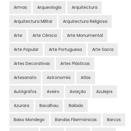
Armas
Arqueologia
Arquitectura
Arquitectura Militar
Arquitectura Religiosa
Arte
Arte Cénica
Arte Monumental
Arte Popular
Arte Portuguesa
Arte Sacra
Artes Decorativas
Artes Plásticas
Artesanato
Astronomia
Atlas
Autógrafos
Aveiro
Aviação
Azulejos
Azurara
Bacalhau
Bailado
Baixo Mondego
Bandas Filarmónicas
Barcos