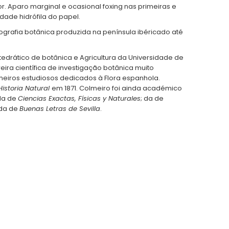
r. Aparo marginal e ocasional foxing nas primeiras e
idade hidrófila do papel.
ografia botânica produzida na península ibéricado até
atedrático de botânica e Agricultura da Universidade de
ira científica de investigação botânica muito
meiros estudiosos dedicados à Flora espanhola.
istoria Natural
em 1871. Colmeiro foi ainda académico
 da de
Ciencias Exactas, Físicas y Naturales
; da de
 da de
Buenas Letras de Sevilla
.