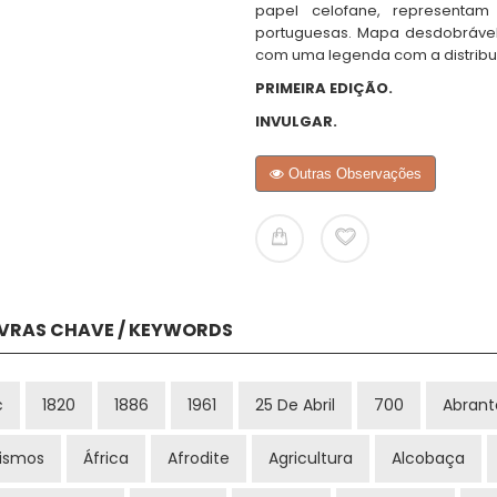
papel celofane, representam
portuguesas. Mapa desdobrável
com uma legenda com a distribui
PRIMEIRA EDIÇÃO.
INVULGAR.
Outras Observações
VRAS CHAVE / KEYWORDS
c
1820
1886
1961
25 De Abril
700
Abrant
rismos
África
Afrodite
Agricultura
Alcobaça