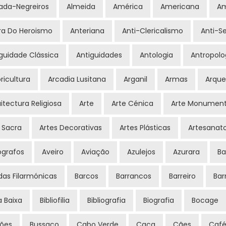
ada-Negreiros
Almeida
América
Americana
A
ra Do Heroismo
Anteriana
Anti-Clericalismo
Anti-S
guidade Clássica
Antiguidades
Antologia
Antropolo
ricultura
Arcadia Lusitana
Arganil
Armas
Arque
itectura Religiosa
Arte
Arte Cénica
Arte Monument
 Sacra
Artes Decorativas
Artes Plásticas
Artesanat
ógrafos
Aveiro
Aviação
Azulejos
Azurara
Ba
das Filarmónicas
Barcos
Barrancos
Barreiro
Bar
a Baixa
Bibliofilia
Bibliografia
Biografia
Bocage
sões
Bussaco
Cabo Verde
Caça
Cães
Café