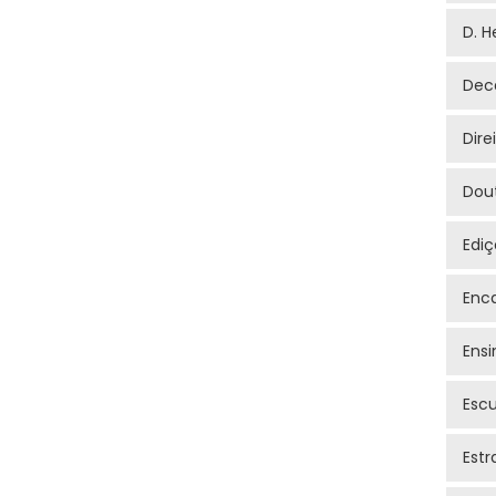
D. H
Dec
Dire
Dout
Edi
Enca
Ensi
Escu
Estr