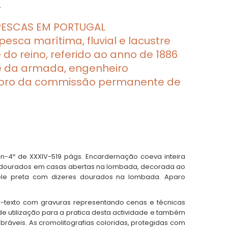
.
PESCAS EM PORTUGAL
ca marítima, fluvial e lacustre
do reino, referido ao anno de 1886
e da armada, engenheiro
bro da commissão permanente de
. In-4º de XXXIV-519 págs. Encardernação coeva inteira
 dourados em casas abertas na lombada, decorada ao
pele preta com dizeres dourados na lombada. Aparo
a-texto com gravuras representando cenas e técnicas
 utilização para a pratica desta actividade e também
áveis. As cromolitografias coloridas, protegidas com