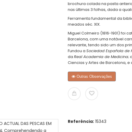
brochura colada na pasta anterio
nas últimas 3 folhas, dada a qual
Ferramenta fundamental da bibli
meados séc. XIX.
Miguel Colmeiro (1816-1901) foi c
Barcelona, com uma notável carre
relevante, tendo sido um dos pri
Fundou a
Sociedad Española de H
da
Real Academia de Medicina
;
Ciencias y Artes de Barcelona, e
Outras Observações
Referência:
15343