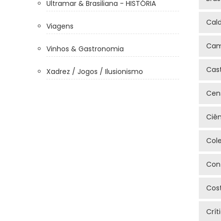
Ultramar & Brasiliana - HISTÓRIA
Cal
Viagens
Cam
Vinhos & Gastronomia
Cas
Xadrez / Jogos / Ilusionismo
Cen
Ciê
Col
Con
Cos
Crít