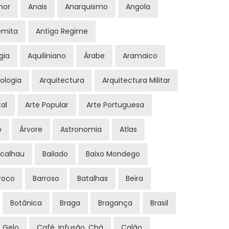
mor
Anais
Anarquismo
Angola
emita
Antigo Regime
gia
Aquiliniano
Árabe
Aramaico
ologia
Arquitectura
Arquitectura Militar
al
Arte Popular
Arte Portuguesa
o
Árvore
Astronomia
Atlas
calhau
Bailado
Baixo Mondego
roco
Barroso
Batalhas
Beira
Botânica
Braga
Bragança
Brasil
 Gelo
Café, Infusão, Chá
Calão