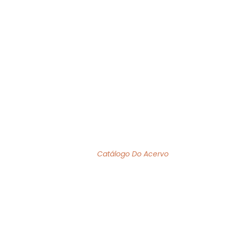
O MÊS
ACERVO
INSTITUCIONAL
BIBLIOFILIA
ACERVO DE OBRAS
Home
/
Catálogo Do Acervo