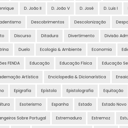
enrique
D. João II
D. João V
D. José
D. Luis I
adentismo
Descobrimentos
Descolonização
Despo
ito
Discurso
Ditadura
Divertimento
Divisão Adm
rina
Duelo
Ecologia & Ambiente
Economia
Edi
ções FENDA
Educação
Educação Física
Educação Se
dernação Artística
Enciclopedia & Dicionarística
Ensai
no
Epigrafia
Epístola
Epistolografia
Equitação
ltura
Esoterismo
Espanha
Estado
Estado Novo
angeiros Sobre Portugal
Estremadura
Estremoz
Est