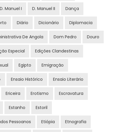
D. Manuel I
D. Manuel II
Dança
rto
Diário
Dicionário
Diplomacia
inistrativa De Angola
Dom Pedro
Douro
ção Especial
Edições Clandestinas
xual
Egipto
Emigração
o
Ensaio Histórico
Ensaio Literário
Ericeira
Erotismo
Escravatura
Estanho
Estoril
udos Pessoanos
Etiópia
Etnografia