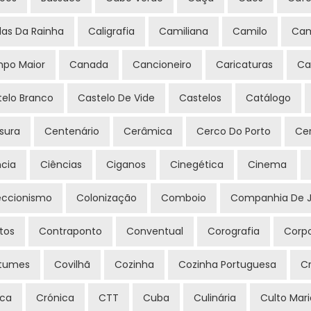
das Da Rainha
Caligrafia
Camiliana
Camilo
Cam
po Maior
Canada
Cancioneiro
Caricaturas
Ca
telo Branco
Castelo De Vide
Castelos
Catálogo
sura
Centenário
Cerâmica
Cerco Do Porto
Ce
ncia
Ciências
Ciganos
Cinegética
Cinema
eccionismo
Colonização
Comboio
Companhia De J
tos
Contraponto
Conventual
Corografia
Corpo
tumes
Covilhã
Cozinha
Cozinha Portuguesa
Cr
ica
Crónica
CTT
Cuba
Culinária
Culto Mar