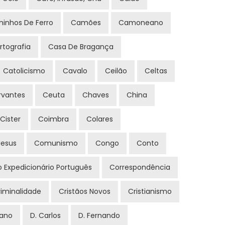
inhos De Ferro
Camões
Camoneano
rtografia
Casa De Bragança
Catolicismo
Cavalo
Ceilão
Celtas
rvantes
Ceuta
Chaves
China
Cister
Coimbra
Colares
esus
Comunismo
Congo
Conto
 Expedicionário Português
Correspondência
iminalidade
Cristãos Novos
Cristianismo
iano
D. Carlos
D. Fernando