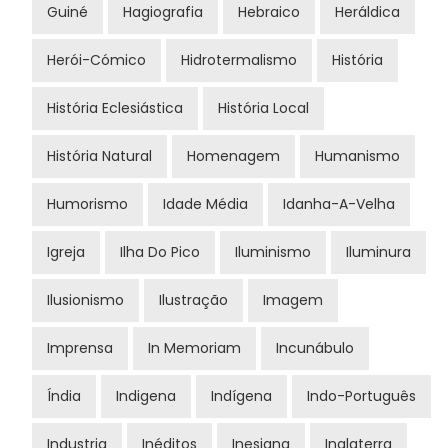
Guiné
Hagiografia
Hebraico
Heráldica
Herói-Cómico
Hidrotermalismo
História
História Eclesiástica
História Local
História Natural
Homenagem
Humanismo
Humorismo
Idade Média
Idanha-A-Velha
Igreja
Ilha Do Pico
Iluminismo
Iluminura
Ilusionismo
Ilustração
Imagem
Imprensa
In Memoriam
Incunábulo
Índia
Indigena
Indígena
Indo-Português
Industria
Inéditos
Inesiana
Inglaterra