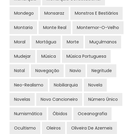
Mondego
Monsaraz
Monstros E Bestiários
Montaria
Monte Real
Montemor-O-Velho
Moral
Mortágua
Morte
Muçulmanos
Mudejar
Música
Música Portuguesa
Natal
Navegação
Navio
Negritude
Neo-Realismo
Nobiliarquia
Novela
Novelas
Novo Cancioneiro
Número Único
Numismática
Óbidos
Oceanografia
Ocultismo
Oleiros
Oliveira De Azemeis