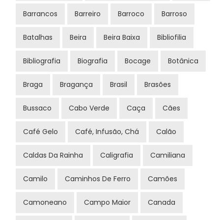
Barrancos
Barreiro
Barroco
Barroso
Batalhas
Beira
Beira Baixa
Bibliofilia
Bibliografia
Biografia
Bocage
Botânica
Braga
Bragança
Brasil
Brasões
Bussaco
Cabo Verde
Caça
Cães
Café Gelo
Café, Infusão, Chá
Calão
Caldas Da Rainha
Caligrafia
Camiliana
Camilo
Caminhos De Ferro
Camões
Camoneano
Campo Maior
Canada