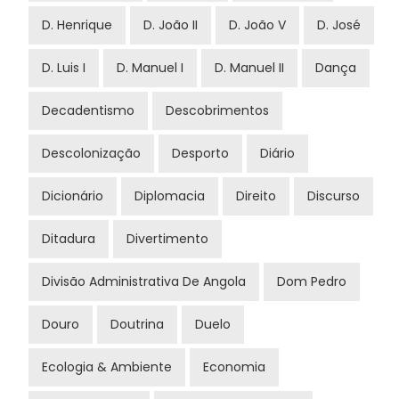
D. Henrique
D. João II
D. João V
D. José
D. Luis I
D. Manuel I
D. Manuel II
Dança
Decadentismo
Descobrimentos
Descolonização
Desporto
Diário
Dicionário
Diplomacia
Direito
Discurso
Ditadura
Divertimento
Divisão Administrativa De Angola
Dom Pedro
Douro
Doutrina
Duelo
Ecologia & Ambiente
Economia