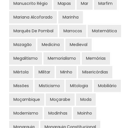
Manuscrito Régio
Mapas
Mar
Marfim
Mariana Alcoforado
Marinha
Marquês De Pombal
Marrocos
Matemática
Mazagão
Medicina
Medieval
Megalitismo
Memorialismo
Memórias
Mértola
Militar
Minho
Misericórdias
Missões
Misticismo
Mitologia
Mobiliário
Moçambique
Moçarabe
Moda
Modernismo
Modinhas
Moinho
Monarquia
Monarquia Constitucional