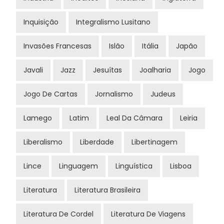
Inquisição
Integralismo Lusitano
Invasões Francesas
Islão
Itália
Japão
Javali
Jazz
Jesuítas
Joalharia
Jogo
Jogo De Cartas
Jornalismo
Judeus
Lamego
Latim
Leal Da Câmara
Leiria
Liberalismo
Liberdade
Libertinagem
Lince
Linguagem
Linguística
Lisboa
Literatura
Literatura Brasileira
Literatura De Cordel
Literatura De Viagens