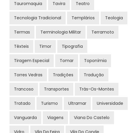
Tauromaquia
Tavira
Teatro
Tecnologia Tradicional
Templários
Teologia
Termas
Terminologia Militar
Terramoto
Têxteis
Timor
Tipografia
Tiragem Especial
Tomar
Toponímia
Torres Vedras
Tradições
Tradução
Trancoso
Transportes
Trás-Os-Montes
Tratado
Turismo
Ultramar
Universidade
Vanguarda
Viagens
Viana Do Castelo
Vidro
Vila Da Feira
Vila Do Conde