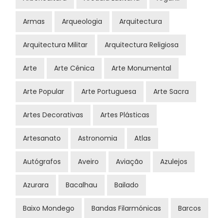
Armas
Arqueologia
Arquitectura
Arquitectura Militar
Arquitectura Religiosa
Arte
Arte Cénica
Arte Monumental
Arte Popular
Arte Portuguesa
Arte Sacra
Artes Decorativas
Artes Plásticas
Artesanato
Astronomia
Atlas
Autógrafos
Aveiro
Aviação
Azulejos
Azurara
Bacalhau
Bailado
Baixo Mondego
Bandas Filarmónicas
Barcos