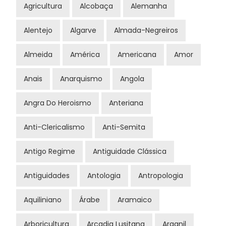
Agricultura
Alcobaça
Alemanha
Alentejo
Algarve
Almada-Negreiros
Almeida
América
Americana
Amor
Anais
Anarquismo
Angola
Angra Do Heroismo
Anteriana
Anti-Clericalismo
Anti-Semita
Antigo Regime
Antiguidade Clássica
Antiguidades
Antologia
Antropologia
Aquiliniano
Árabe
Aramaico
Arboricultura
Arcadia Lusitana
Arganil