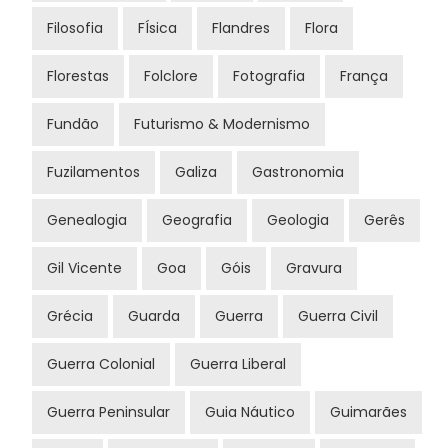
Filosofia
FÍsica
Flandres
Flora
Florestas
Folclore
Fotografia
França
Fundão
Futurismo & Modernismo
Fuzilamentos
Galiza
Gastronomia
Genealogia
Geografia
Geologia
Gerês
Gil Vicente
Goa
Góis
Gravura
Grécia
Guarda
Guerra
Guerra Civil
Guerra Colonial
Guerra Liberal
Guerra Peninsular
Guia Náutico
Guimarães