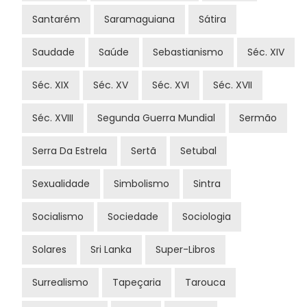
Santarém
Saramaguiana
Sátira
Saudade
Saúde
Sebastianismo
Séc. XIV
Séc. XIX
Séc. XV
Séc. XVI
Séc. XVII
Séc. XVIII
Segunda Guerra Mundial
Sermão
Serra Da Estrela
Sertã
Setubal
Sexualidade
Simbolismo
Sintra
Socialismo
Sociedade
Sociologia
Solares
Sri Lanka
Super-Libros
Surrealismo
Tapeçaria
Tarouca