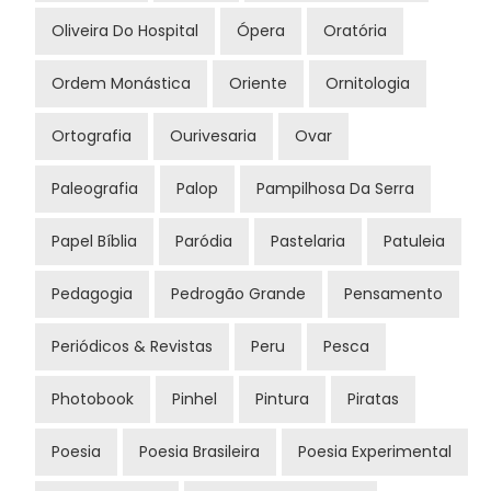
Oliveira Do Hospital
Ópera
Oratória
Ordem Monástica
Oriente
Ornitologia
Ortografia
Ourivesaria
Ovar
Paleografia
Palop
Pampilhosa Da Serra
Papel Bíblia
Paródia
Pastelaria
Patuleia
Pedagogia
Pedrogão Grande
Pensamento
Periódicos & Revistas
Peru
Pesca
Photobook
Pinhel
Pintura
Piratas
Poesia
Poesia Brasileira
Poesia Experimental