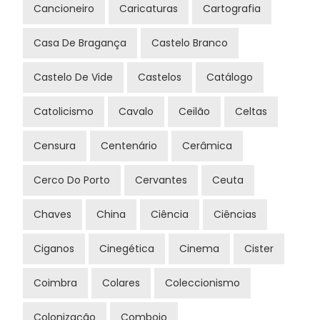
Cancioneiro
Caricaturas
Cartografia
Casa De Bragança
Castelo Branco
Castelo De Vide
Castelos
Catálogo
Catolicismo
Cavalo
Ceilão
Celtas
Censura
Centenário
Cerâmica
Cerco Do Porto
Cervantes
Ceuta
Chaves
China
Ciência
Ciências
Ciganos
Cinegética
Cinema
Cister
Coimbra
Colares
Coleccionismo
Colonização
Comboio