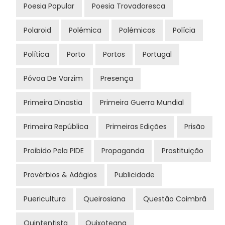
Poesia Popular
Poesia Trovadoresca
Polaroid
Polémica
Polémicas
Polícia
Política
Porto
Portos
Portugal
Póvoa De Varzim
Presença
Primeira Dinastia
Primeira Guerra Mundial
Primeira República
Primeiras Edições
Prisão
Proibido Pela PIDE
Propaganda
Prostituição
Provérbios & Adágios
Publicidade
Puericultura
Queirosiana
Questão Coimbrã
Quintentista
Quixoteana