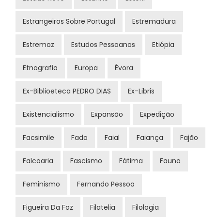
Estrangeiros Sobre Portugal
Estremadura
Estremoz
Estudos Pessoanos
Etiópia
Etnografia
Europa
Évora
Ex-Biblioeteca PEDRO DIAS
Ex-Libris
Existencialismo
Expansão
Expedição
Facsimile
Fado
Faial
Faiança
Fajão
Falcoaria
Fascismo
Fátima
Fauna
Feminismo
Fernando Pessoa
Figueira Da Foz
Filatelia
Filologia