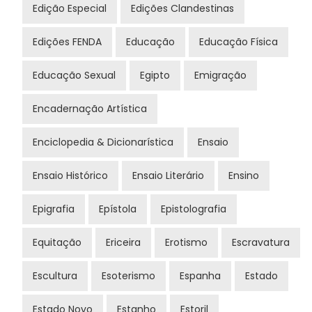
Edição Especial
Edições Clandestinas
Edições FENDA
Educação
Educação Física
Educação Sexual
Egipto
Emigração
Encadernação Artística
Enciclopedia & Dicionarística
Ensaio
Ensaio Histórico
Ensaio Literário
Ensino
Epigrafia
Epístola
Epistolografia
Equitação
Ericeira
Erotismo
Escravatura
Escultura
Esoterismo
Espanha
Estado
Estado Novo
Estanho
Estoril