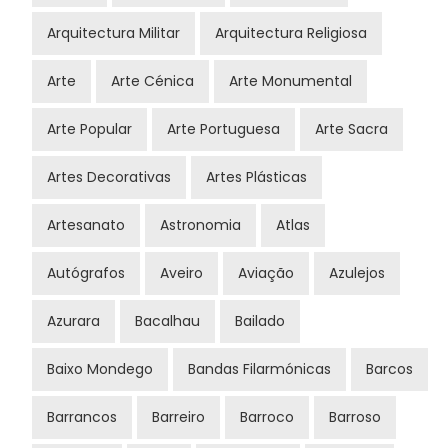
Arquitectura Militar
Arquitectura Religiosa
Arte
Arte Cénica
Arte Monumental
Arte Popular
Arte Portuguesa
Arte Sacra
Artes Decorativas
Artes Plásticas
Artesanato
Astronomia
Atlas
Autógrafos
Aveiro
Aviação
Azulejos
Azurara
Bacalhau
Bailado
Baixo Mondego
Bandas Filarmónicas
Barcos
Barrancos
Barreiro
Barroco
Barroso