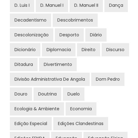
D. Luis I
D. Manuel I
D. Manuel II
Dança
Decadentismo
Descobrimentos
Descolonização
Desporto
Diário
Dicionário
Diplomacia
Direito
Discurso
Ditadura
Divertimento
Divisão Administrativa De Angola
Dom Pedro
Douro
Doutrina
Duelo
Ecologia & Ambiente
Economia
Edição Especial
Edições Clandestinas