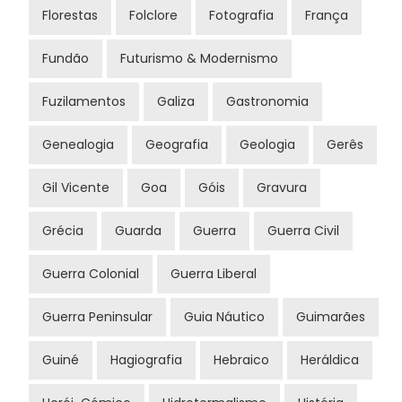
Florestas
Folclore
Fotografia
França
Fundão
Futurismo & Modernismo
Fuzilamentos
Galiza
Gastronomia
Genealogia
Geografia
Geologia
Gerês
Gil Vicente
Goa
Góis
Gravura
Grécia
Guarda
Guerra
Guerra Civil
Guerra Colonial
Guerra Liberal
Guerra Peninsular
Guia Náutico
Guimarães
Guiné
Hagiografia
Hebraico
Heráldica