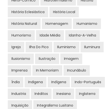
Herói-Cómico
Hidrotermalismo
História
História Eclesiástica
História Local
História Natural
Homenagem
Humanismo
Humorismo
Idade Média
Idanha-A-Velha
Igreja
Ilha Do Pico
Iluminismo
Iluminura
Ilusionismo
Ilustração
Imagem
Imprensa
In Memoriam
Incunábulo
Índia
Indigena
Indígena
Indo-Português
Industria
Inéditos
Inesiana
Inglaterra
Inquisição
Integralismo Lusitano