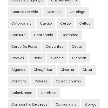
Casa De Bragança
Castelo Branco
Castelo De Vide
Castelos
Catálogo
Catolicismo
Cavalo
Ceilão
Celtas
Censura
Centenário
Cerâmica
Cerco Do Porto
Cervantes
Ceuta
Chaves
China
Ciência
Ciências
Ciganos
Cinegética
Cinema
Cister
Coimbra
Colares
Coleccionismo
Colonização
Comboio
Companhia De Jesus
Comunismo
Congo