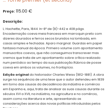
... Tome premier (et second)
115.00 €
Preço:
Descrição:
L. Hachette, Paris, 1844. In-8º de (8)-442 e 408 págs.
Encadernação coeva meia francesa em marroquin preto com
dizeres dourados e ferros secos brunidos na lombada, em
casas simples e fechadas. Aparo marginal. Guardas em papel
fantasia manual da época. Primeiro volume com apontamento
manuscritos coevos, que não conseguimos transcrever mas
cremos que trata de um apontamento sobre crítica realizado
num periódico ao tempo da sua publicação.Rúbrica de posse
coeva em ambos os volumes, no frontspício.
Edição original
do historiador Charles Weiss (1812-1881). A obra
surge na sequência de uma tese que o autor defendeu em 1839
em torno das causas da decadência da indústria e comércio
em Espanha e, aqui, trata de analisar as suas causas durante os
séculos XVI a XVII, na indústria, na agricultura e no comércio,
assim como na literatura e arte, apresentando as
considerações acerca das novas políticas introduzidas pelos