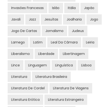
Invasões Francesas
Islão
Itália
Japão
Javali
Jazz
Jesuítas
Joalharia
Jogo
Jogo De Cartas
Jornalismo
Judeus
Lamego
Latim
Leal Da Câmara
Leiria
Liberalismo
Liberdade
Libertinagem
Lince
Linguagem
Linguística
Lisboa
Literatura
Literatura Brasileira
Literatura De Cordel
Literatura De Viagens
Literatura Erótica
Literatura Estrangeira