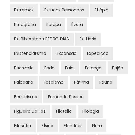
Estremoz
Estudos Pessoanos
Etiópia
Etnografia
Europa
Évora
Ex-Biblioeteca PEDRO DIAS
Ex-Libris
Existencialismo
Expansão
Expedição
Facsimile
Fado
Faial
Faiança
Fajão
Falcoaria
Fascismo
Fátima
Fauna
Feminismo
Fernando Pessoa
Figueira Da Foz
Filatelia
Filologia
Filosofia
FÍsica
Flandres
Flora