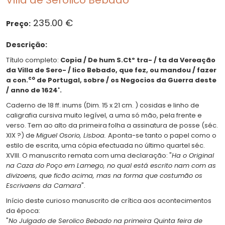
Villa de Serolico Bebado"
235.00 €
Preço:
Descrição:
Título completo:
Copia / De hum S.Ctº tra- / ta da Vereação
da Villa de Sero- / lico Bebado, que fez, ou mandou / fazer
co
a con.
de Portugal, sobre / os Negocios da Guerra deste
/ anno de 1624'.
Caderno de 18 ff. inums (Dim. 15 x 21 cm. ) cosidas e linho de
caligrafia cursiva muito legível, a uma só mão, pela frente e
verso. Tem ao alto da primeira folha a assinatura de posse (séc.
XIX ?) de
Miguel Osorio, Lisboa.
Aponta-se tanto o papel como o
estilo de escrita, uma cópia efectuada no último quartel séc.
XVIII. O manuscrito remata com uma declaração: "
Ha o Original
na Caza do Poço em Lamego, no qual está escrito nam com as
divizoens, que ficão acima, mas na forma que costumão os
Escrivaens da Camara
".
Início deste curioso manuscrito de crítica aos acontecimentos
da época:
"
No Julgado de Serolico Bebado na primeira Quinta feira de