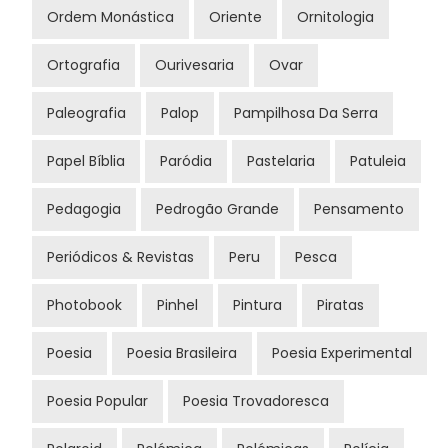
Ordem Monástica
Oriente
Ornitologia
Ortografia
Ourivesaria
Ovar
Paleografia
Palop
Pampilhosa Da Serra
Papel Bíblia
Paródia
Pastelaria
Patuleia
Pedagogia
Pedrogão Grande
Pensamento
Periódicos & Revistas
Peru
Pesca
Photobook
Pinhel
Pintura
Piratas
Poesia
Poesia Brasileira
Poesia Experimental
Poesia Popular
Poesia Trovadoresca