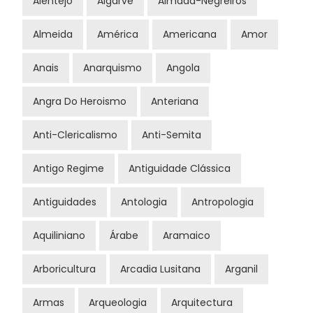
Alentejo
Algarve
Almada-Negreiros
Almeida
América
Americana
Amor
Anais
Anarquismo
Angola
Angra Do Heroismo
Anteriana
Anti-Clericalismo
Anti-Semita
Antigo Regime
Antiguidade Clássica
Antiguidades
Antologia
Antropologia
Aquiliniano
Árabe
Aramaico
Arboricultura
Arcadia Lusitana
Arganil
Armas
Arqueologia
Arquitectura