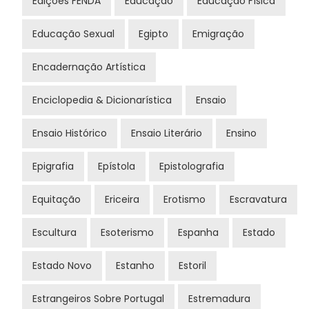
Edições FENDA
Educação
Educação Física
Educação Sexual
Egipto
Emigração
Encadernação Artística
Enciclopedia & Dicionarística
Ensaio
Ensaio Histórico
Ensaio Literário
Ensino
Epigrafia
Epístola
Epistolografia
Equitação
Ericeira
Erotismo
Escravatura
Escultura
Esoterismo
Espanha
Estado
Estado Novo
Estanho
Estoril
Estrangeiros Sobre Portugal
Estremadura