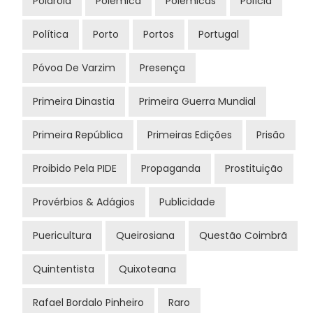
Polaroid
Polémica
Polémicas
Polícia
Política
Porto
Portos
Portugal
Póvoa De Varzim
Presença
Primeira Dinastia
Primeira Guerra Mundial
Primeira República
Primeiras Edições
Prisão
Proibido Pela PIDE
Propaganda
Prostituição
Provérbios & Adágios
Publicidade
Puericultura
Queirosiana
Questão Coimbrã
Quintentista
Quixoteana
Rafael Bordalo Pinheiro
Raro