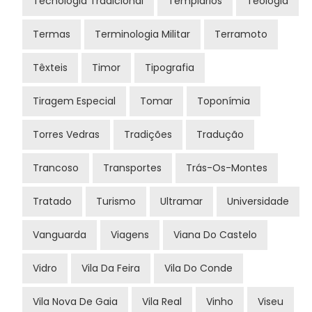
Tecnologia Tradicional
Templários
Teologia
Termas
Terminologia Militar
Terramoto
Têxteis
Timor
Tipografia
Tiragem Especial
Tomar
Toponímia
Torres Vedras
Tradições
Tradução
Trancoso
Transportes
Trás-Os-Montes
Tratado
Turismo
Ultramar
Universidade
Vanguarda
Viagens
Viana Do Castelo
Vidro
Vila Da Feira
Vila Do Conde
Vila Nova De Gaia
Vila Real
Vinho
Viseu