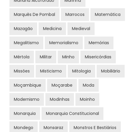
Mariana Alcoforado
Marinha
Marquês De Pombal
Marrocos
Matemática
Mazagão
Medicina
Medieval
Megalitismo
Memorialismo
Memórias
Mértola
Militar
Minho
Misericórdias
Missões
Misticismo
Mitologia
Mobiliário
Moçambique
Moçarabe
Moda
Modernismo
Modinhas
Moinho
Monarquia
Monarquia Constitucional
Mondego
Monsaraz
Monstros E Bestiários