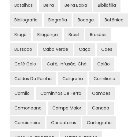
Batalhas
Beira
Beira Baixa
Bibliofilia
Bibliografia
Biografia
Bocage
Botânica
Braga
Bragança
Brasil
Brasões
Bussaco
Cabo Verde
Caça
Cães
Café Gelo
Café, Infusão, Chá
Calão
Caldas Da Rainha
Caligrafia
Camiliana
Camilo
Caminhos De Ferro
Camões
Camoneano
Campo Maior
Canada
Cancioneiro
Caricaturas
Cartografia