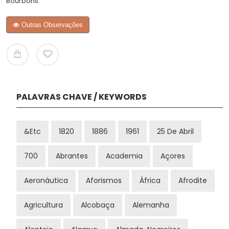
Bourbons.
Outras Observações
PALAVRAS CHAVE / KEYWORDS
&etc
1820
1886
1961
25 De Abril
700
Abrantes
Academia
Açores
Aeronáutica
Aforismos
África
Afrodite
Agricultura
Alcobaça
Alemanha