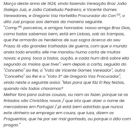
Março deste anno de 1624, vindo fazendo Vereação Braz João
Galego Juiz, e João Cabelludo Pedreiro, e Vicente Gomes
co
Vereadores, e Gregorio Vaz Hortellão Procurador do Con.
, o
dito Juiz propoz aos demais da maneira seguinte.
es,
"
Comp.
parceiros, e amigos honrados: nosso amigo Braz Dias,
como todos sabemos bem, está em Lisboa, sob as trampas,
que lhe armarão os herdeiros de sua sogra ácerca do seu
Prazo; lá vão grandes tralhadas de guerra, com que o mundo
anda todo envolto; elle me mandou huma carta de muitas
novas; e porq. toca a todos, oução, e cada hum dirá sobre ella
segundo os miolos que tiver"; vem depois a carta, seguida do
"Concelho" ao Rei, o "Voto de Vicente Gomes Vereador", outro
"Concelho" ao Rei e o "Voto 3º de Gregorio Vas Procurador",
vindo neste o seguinte aviso: "Mas para que fáz EI Rey festas,
quando nós todos choramos?
Melhor fora para outras couzas, ou nam as fazer; porque se os
fintados são Christãos novos / que isto quer dizer o nome de
mercadores em Portugal / já está bem advirtido que nunca
este dinheiro se emprega em couza, que luza, dizem os
Praguentos, que he por ser mal ganhado, ou porque o dão com
pragas
."