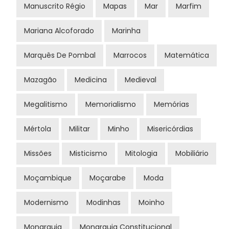
Manuscrito Régio
Mapas
Mar
Marfim
Mariana Alcoforado
Marinha
Marquês De Pombal
Marrocos
Matemática
Mazagão
Medicina
Medieval
Megalitismo
Memorialismo
Memórias
Mértola
Militar
Minho
Misericórdias
Missões
Misticismo
Mitologia
Mobiliário
Moçambique
Moçarabe
Moda
Modernismo
Modinhas
Moinho
Monarquia
Monarquia Constitucional