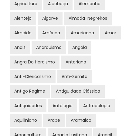
Agricultura
Alcobaça
Alemanha
Alentejo
Algarve
Almada-Negreiros
Almeida
América
Americana
Amor
Anais
Anarquismo
Angola
Angra Do Heroismo
Anteriana
Anti-Clericalismo
Anti-Semita
Antigo Regime
Antiguidade Clássica
Antiguidades
Antologia
Antropologia
Aquiliniano
Árabe
Aramaico
Arboricultura
Arcadia Lusitana
Arganil