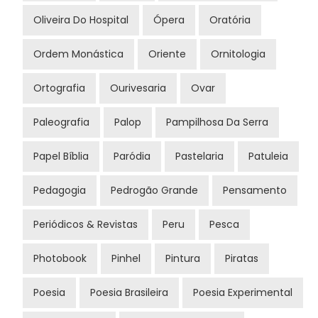
Oliveira Do Hospital
Ópera
Oratória
Ordem Monástica
Oriente
Ornitologia
Ortografia
Ourivesaria
Ovar
Paleografia
Palop
Pampilhosa Da Serra
Papel Bíblia
Paródia
Pastelaria
Patuleia
Pedagogia
Pedrogão Grande
Pensamento
Periódicos & Revistas
Peru
Pesca
Photobook
Pinhel
Pintura
Piratas
Poesia
Poesia Brasileira
Poesia Experimental