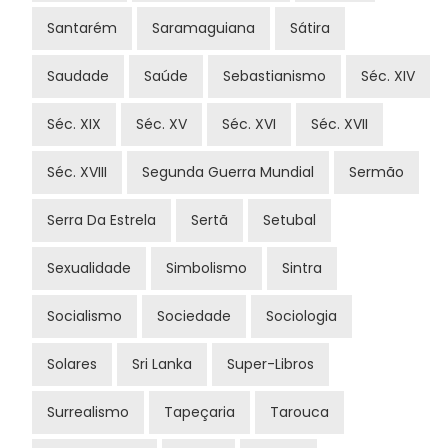
Santarém
Saramaguiana
Sátira
Saudade
Saúde
Sebastianismo
Séc. XIV
Séc. XIX
Séc. XV
Séc. XVI
Séc. XVII
Séc. XVIII
Segunda Guerra Mundial
Sermão
Serra Da Estrela
Sertã
Setubal
Sexualidade
Simbolismo
Sintra
Socialismo
Sociedade
Sociologia
Solares
Sri Lanka
Super-Libros
Surrealismo
Tapeçaria
Tarouca