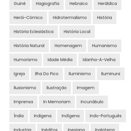
Guiné
Hagiografia
Hebraico
Heráldica
Herói-Cómico
Hidrotermalismo
História
História Eclesiástica
História Local
História Natural
Homenagem
Humanismo
Humorismo
Idade Média
Idanha-A-Velha
Igreja
Ilha Do Pico
Iluminismo
Iluminura
Ilusionismo
Ilustração
Imagem
Imprensa
In Memoriam
Incunábulo
Índia
Indigena
Indígena
Indo-Português
Industria
Inéditos
Inesiana
Inglaterra