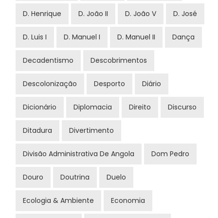
D. Henrique
D. João II
D. João V
D. José
D. Luis I
D. Manuel I
D. Manuel II
Dança
Decadentismo
Descobrimentos
Descolonização
Desporto
Diário
Dicionário
Diplomacia
Direito
Discurso
Ditadura
Divertimento
Divisão Administrativa De Angola
Dom Pedro
Douro
Doutrina
Duelo
Ecologia & Ambiente
Economia