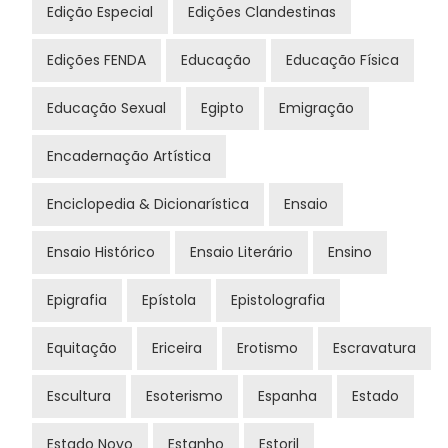
Edição Especial
Edições Clandestinas
Edições FENDA
Educação
Educação Física
Educação Sexual
Egipto
Emigração
Encadernação Artística
Enciclopedia & Dicionarística
Ensaio
Ensaio Histórico
Ensaio Literário
Ensino
Epigrafia
Epístola
Epistolografia
Equitação
Ericeira
Erotismo
Escravatura
Escultura
Esoterismo
Espanha
Estado
Estado Novo
Estanho
Estoril