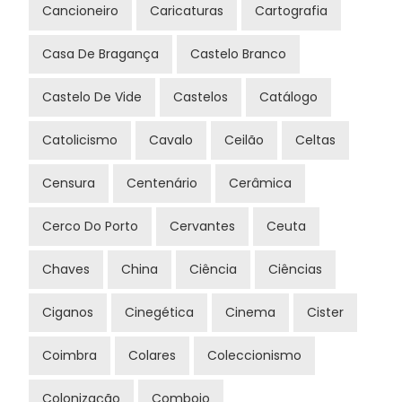
Cancioneiro
Caricaturas
Cartografia
Casa De Bragança
Castelo Branco
Castelo De Vide
Castelos
Catálogo
Catolicismo
Cavalo
Ceilão
Celtas
Censura
Centenário
Cerâmica
Cerco Do Porto
Cervantes
Ceuta
Chaves
China
Ciência
Ciências
Ciganos
Cinegética
Cinema
Cister
Coimbra
Colares
Coleccionismo
Colonização
Comboio