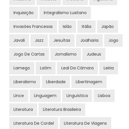
Inquisição
Integralismo Lusitano
Invasões Francesas
Islão
Itália
Japão
Javali
Jazz
Jesuítas
Joalharia
Jogo
Jogo De Cartas
Jornalismo
Judeus
Lamego
Latim
Leal Da Câmara
Leiria
Liberalismo
Liberdade
Libertinagem
Lince
Linguagem
Linguística
Lisboa
Literatura
Literatura Brasileira
Literatura De Cordel
Literatura De Viagens