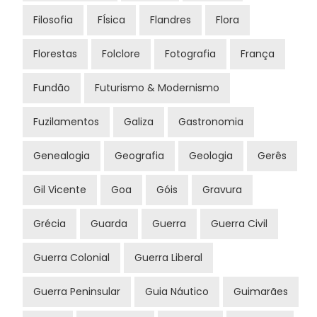
Filosofia
FÍsica
Flandres
Flora
Florestas
Folclore
Fotografia
França
Fundão
Futurismo & Modernismo
Fuzilamentos
Galiza
Gastronomia
Genealogia
Geografia
Geologia
Gerês
Gil Vicente
Goa
Góis
Gravura
Grécia
Guarda
Guerra
Guerra Civil
Guerra Colonial
Guerra Liberal
Guerra Peninsular
Guia Náutico
Guimarães