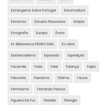
Estrangeiros Sobre Portugal
Estremadura
Estremoz
Estudos Pessoanos
Etiópia
Etnografia
Europa
Évora
Ex-Biblioeteca PEDRO DIAS
Ex-Libris
Existencialismo
Expansão
Expedição
Facsimile
Fado
Faial
Faiança
Fajão
Falcoaria
Fascismo
Fátima
Fauna
Feminismo
Fernando Pessoa
Figueira Da Foz
Filatelia
Filologia