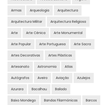
Armas
Arqueologia
Arquitectura
Arquitectura Militar
Arquitectura Religiosa
Arte
Arte Cénica
Arte Monumental
Arte Popular
Arte Portuguesa
Arte Sacra
Artes Decorativas
Artes Plásticas
Artesanato
Astronomia
Atlas
Autógrafos
Aveiro
Aviação
Azulejos
Azurara
Bacalhau
Bailado
Baixo Mondego
Bandas Filarmónicas
Barcos