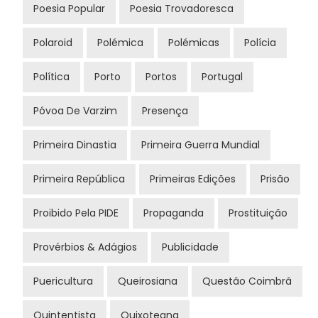
Poesia Popular
Poesia Trovadoresca
Polaroid
Polémica
Polémicas
Polícia
Política
Porto
Portos
Portugal
Póvoa De Varzim
Presença
Primeira Dinastia
Primeira Guerra Mundial
Primeira República
Primeiras Edições
Prisão
Proibido Pela PIDE
Propaganda
Prostituição
Provérbios & Adágios
Publicidade
Puericultura
Queirosiana
Questão Coimbrã
Quintentista
Quixoteana