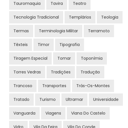
Tauromaquia
Tavira
Teatro
Tecnologia Tradicional
Templários
Teologia
Termas
Terminologia Militar
Terramoto
Têxteis
Timor
Tipografia
Tiragem Especial
Tomar
Toponímia
Torres Vedras
Tradições
Tradução
Trancoso
Transportes
Trás-Os-Montes
Tratado
Turismo
Ultramar
Universidade
Vanguarda
Viagens
Viana Do Castelo
Vidro
Vila Da Feira
Vila Do Conde