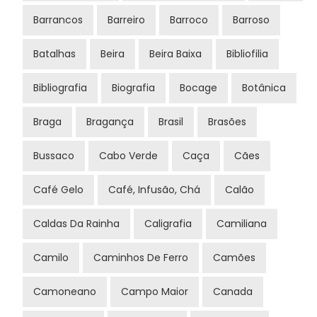
Barrancos
Barreiro
Barroco
Barroso
Batalhas
Beira
Beira Baixa
Bibliofilia
Bibliografia
Biografia
Bocage
Botânica
Braga
Bragança
Brasil
Brasões
Bussaco
Cabo Verde
Caça
Cães
Café Gelo
Café, Infusão, Chá
Calão
Caldas Da Rainha
Caligrafia
Camiliana
Camilo
Caminhos De Ferro
Camões
Camoneano
Campo Maior
Canada