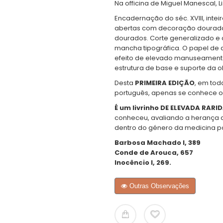
Na officina de Miguel Manescal, Li
Encadernação do séc. XVIII, inte
abertas com decoração dourada
dourados. Corte generalizado e 
mancha tipográfica. O papel de 
efeito de elevado manuseament
estrutura de base e suporte da o
Desta
PRIMEIRA EDIÇÃO
, em toda
português, apenas se conhece o 
É um livrinho DE ELEVADA RARI
conheceu, avaliando a herança d
dentro do género da medicina po
Barbosa Machado I, 389
Conde de Arouca, 657
Inocêncio I, 269.
Outras Observações