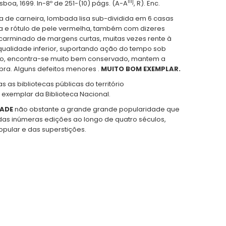
iiij
sboa, 1699. In-8º de 251-(10) págs. (A-A
, R). Enc.
ira de carneira, lombada lisa sub-dividida em 6 casas
 e rótulo de pele vermelha, também com dizeres
carminado de margens curtas, muitas vezes rente à
qualidade inferior, suportando ação do tempo sob
o, encontra-se muito bem conservado, mantem a
bra. Alguns defeitos menores .
MUITO BOM EXEMPLAR.
s as bibliotecas públicas do território
exemplar da Biblioteca Nacional.
DADE
não obstante a grande grande popularidade que
as inúmeras edições ao longo de quatro séculos,
pular e das superstições.