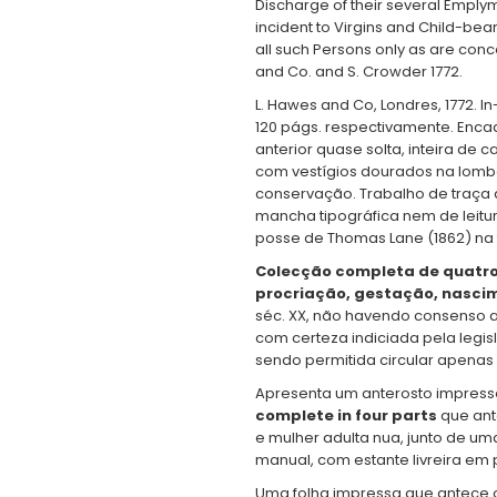
Discharge of their several Emply
incident to Virgins and Child-bea
all such Persons only as are conc
and Co. and S. Crowder 1772.
L. Hawes and Co, Londres, 1772. In
120 págs. respectivamente. En
anterior quase solta, inteira de
com vestígios dourados na lomb
conservação. Trabalho de traça 
mancha tipográfica nem de leitur
posse de Thomas Lane (1862) na 
Colecção completa de quatro
procriação, gestação, nasci
séc. XX, não havendo consenso a e
com certeza indiciada pela legis
sendo permitida circular apenas p
Apresenta um anterosto impress
complete in four parts
que ant
e mulher adulta nua, junto de u
manual, com estante livreira em 
Uma folha impressa que antece o