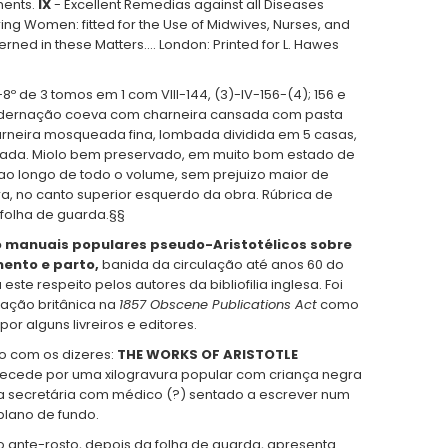
ments.
IX
- Excellent Remedias against all Diseases
ring Women: fitted for the Use of Midwives, Nurses, and
erned in these Matters.… London: Printed for L. Hawes
-8º de 3 tomos em 1 com VIII-144, (3)-IV-156-(4); 156 e
cadernação coeva com charneira cansada com pasta
 carneira mosqueada fina, lombada dividida em 5 casas,
ada. Miolo bem preservado, em muito bom estado de
ao longo de todo o volume, sem prejuizo maior de
a, no canto superior esquerdo da obra. Rúbrica de
folha de guarda.§§
 manuais populares pseudo-Aristotélicos sobre
mento e parto,
banida da circulação até anos 60 do
ste respeito pelos autores da bibliofilia inglesa. Foi
lação britânica na
1857 Obscene Publications Act
como
or alguns livreiros e editores.
o com os dizeres:
THE WORKS OF ARISTOTLE
ecede por uma xilogravura popular com criança negra
ma secretária com médico (?) sentado a escrever num
plano de fundo.
 ante-rosto, depois da folha de guarda, apresenta