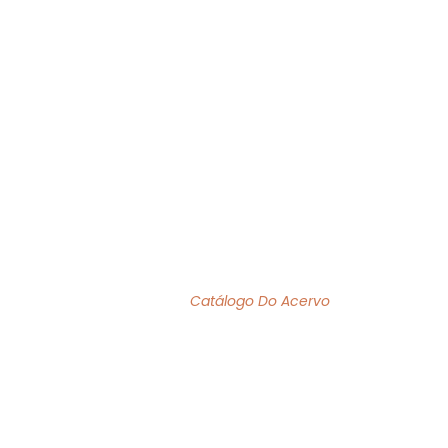
O MÊS
ACERVO
INSTITUCIONAL
BIBLIOFILIA
ACERVO DE OBRAS
Home
/
Catálogo Do Acervo