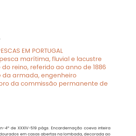
.
PESCAS EM PORTUGAL
ca marítima, fluvial e lacustre
do reino, referido ao anno de 1886
e da armada, engenheiro
bro da commissão permanente de
. In-4º de XXXIV-519 págs. Encardernação coeva inteira
 dourados em casas abertas na lombada, decorada ao