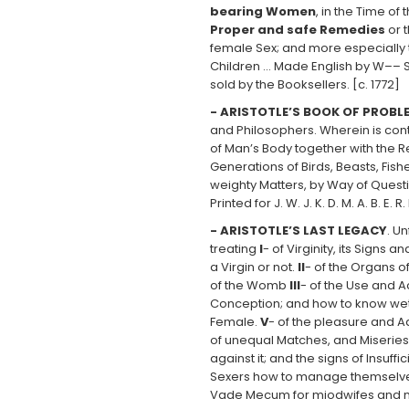
bearing Women
, in the Time of
Proper and safe Remedies
or t
female Sex; and more especially t
Children … Made English by W–– S–
sold by the Booksellers. [c. 1772]
- ARISTOTLE’S BOOK OF PROBL
and Philosophers. Wherein is con
of Man’s Body together with the R
Generations of Birds, Beasts, Fis
weighty Matters, by Way of Quest
Printed for J. W. J. K. D. M. A. B. E. R.
- ARISTOTLE’S LAST LEGACY
. U
treating
I
- of Virginity, its Sign
a Virgin or not.
II
- of the Organs o
of the Womb
III
- of the Use and A
Conception; and how to know we
Female.
V
- of the pleasure and 
of unequal Matches, and Miseries
against it; and the signs of Insuf
Sexers how to manage themselves 
Vade Mecum for miodwifes and nurs