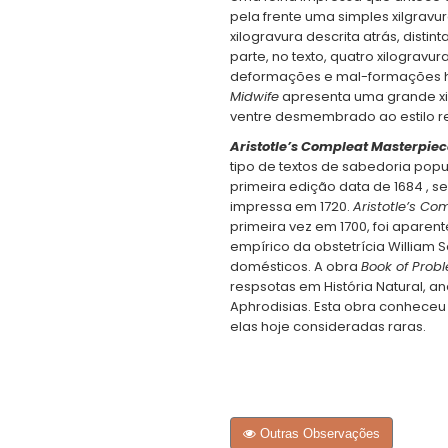
pela frente uma simples xilgravu
xilogravura descrita atrás, distint
parte, no texto, quatro xilograv
deformações e mal-formações 
Midwife
apresenta uma grande xi
ventre desmembrado ao estilo re
Aristotle’s Compleat Masterpie
tipo de textos de sabedoria popu
primeira edição data de 1684 , 
impressa em 1720.
Aristotle’s Co
primeira vez em 1700, foi aparen
empírico da obstetrícia William 
domésticos. A obra
Book of Prob
respsotas em História Natural, 
Aphrodisias. Esta obra conheceu
elas hoje consideradas raras.
Outras Observações