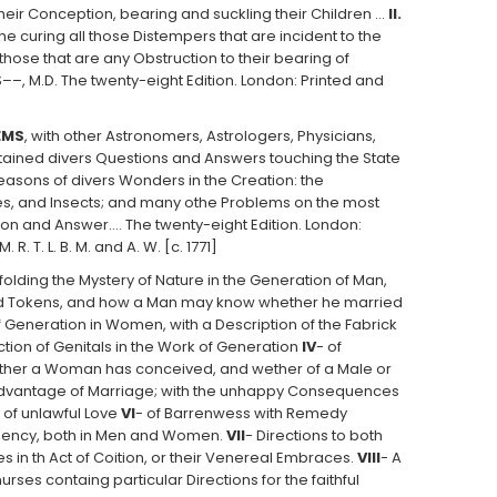
 their Conception, bearing and suckling their Children …
II.
he curing all those Distempers that are incident to the
hose that are any Obstruction to their bearing of
–, M.D. The twenty-eight Edition. London: Printed and
EMS
, with other Astronomers, Astrologers, Physicians,
tained divers Questions and Answers touching the State
easons of divers Wonders in the Creation: the
hes, and Insects; and many othe Problems on the most
ion and Answer.… The twenty-eight Edition. London:
 M. R. T. L. B. M. and A. W. [c. 1771]
nfolding the Mystery of Nature in the Generation of Man,
s and Tokens, and how a Man may know whether he married
f Generation in Women, with a Description of the Fabrick
ction of Genitals in the Work of Generation
IV
- of
ther a Woman has conceived, and wether of a Male or
Advantage of Marriage; with the unhappy Consequences
 of unlawful Love
VI
- of Barrenwess with Remedy
ficiency, both in Men and Women.
VII
- Directions to both
in th Act of Coition, or their Venereal Embraces.
VIII
- A
es containg particular Directions for the faithful