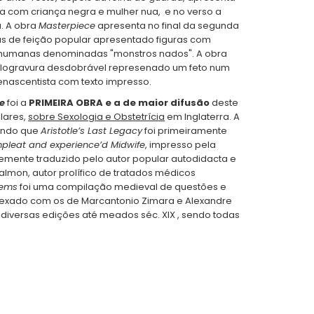
ra com criança negra e mulher nua, e no verso a
a. A obra
Masterpiece
apresenta no final da segunda
uras de feição popular apresentado figuras com
humanas denominadas "monstros nados". A obra
logravura desdobrável represenado um feto num
nascentista com texto impresso.
ce
foi a
PRIMEIRA OBRA e a de maior difusão
deste
lares,
sobre Sexologia e Obstetrícia
em Inglaterra. A
sendo que
Aristotle’s Last Legacy
foi primeiramente
mpleat and experience’d Midwife
, impresso pela
temente traduzido pelo autor popular autodidacta e
Salmon, autor prolífico de tratados médicos
lems
foi uma compilação medieval de questões e
anexado com os de Marcantonio Zimara e Alexandre
 diversas edições até meados séc. XIX , sendo todas