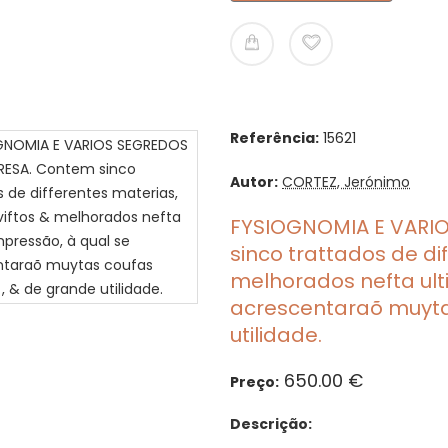
Referência:
15621
Autor:
CORTEZ, Jerónimo
FYSIOGNOMIA E VARI
sinco trattados de di
melhorados nefta ult
acrescentaraõ muytas
utilidade.
650.00 €
Preço:
Descrição: