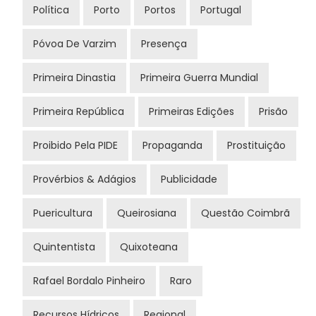
Política
Porto
Portos
Portugal
Póvoa De Varzim
Presença
Primeira Dinastia
Primeira Guerra Mundial
Primeira República
Primeiras Edições
Prisão
Proibido Pela PIDE
Propaganda
Prostituição
Provérbios & Adágios
Publicidade
Puericultura
Queirosiana
Questão Coimbrã
Quintentista
Quixoteana
Rafael Bordalo Pinheiro
Raro
Recursos Hídricos
Regional