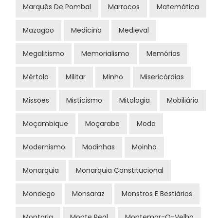
Marquês De Pombal
Marrocos
Matemática
Mazagão
Medicina
Medieval
Megalitismo
Memorialismo
Memórias
Mértola
Militar
Minho
Misericórdias
Missões
Misticismo
Mitologia
Mobiliário
Moçambique
Moçarabe
Moda
Modernismo
Modinhas
Moinho
Monarquia
Monarquia Constitucional
Mondego
Monsaraz
Monstros E Bestiários
Montaria
Monte Real
Montemor-O-Velho