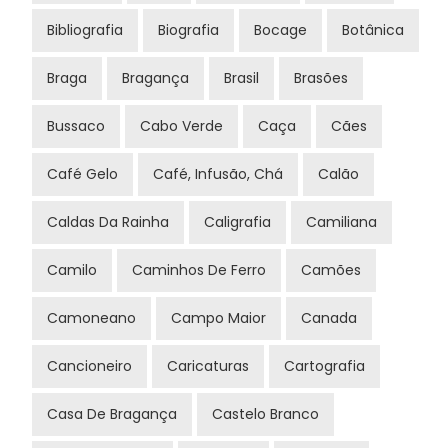
Bibliografia
Biografia
Bocage
Botânica
Braga
Bragança
Brasil
Brasões
Bussaco
Cabo Verde
Caça
Cães
Café Gelo
Café, Infusão, Chá
Calão
Caldas Da Rainha
Caligrafia
Camiliana
Camilo
Caminhos De Ferro
Camões
Camoneano
Campo Maior
Canada
Cancioneiro
Caricaturas
Cartografia
Casa De Bragança
Castelo Branco