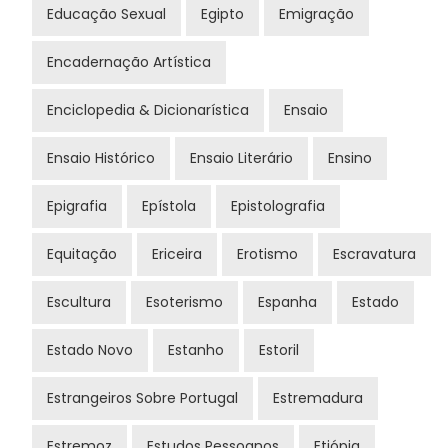
Educação Sexual
Egipto
Emigração
Encadernação Artística
Enciclopedia & Dicionarística
Ensaio
Ensaio Histórico
Ensaio Literário
Ensino
Epigrafia
Epístola
Epistolografia
Equitação
Ericeira
Erotismo
Escravatura
Escultura
Esoterismo
Espanha
Estado
Estado Novo
Estanho
Estoril
Estrangeiros Sobre Portugal
Estremadura
Estremoz
Estudos Pessoanos
Etiópia