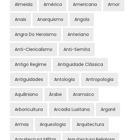
Almeida
América
Americana
Amor
Anais
Anarquismo
Angola
Angra Do Heroismo
Anteriana
Anti-Clericalismo
Anti-Semita
Antigo Regime
Antiguidade Clássica
Antiguidades
Antologia
Antropologia
Aquiliniano
Árabe
Aramaico
Arboricultura
Arcadia Lusitana
Arganil
Armas
Arqueologia
Arquitectura
Arquitectura Militar
Arquitectura Religiosa