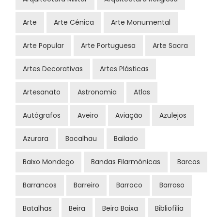
Arte
Arte Cénica
Arte Monumental
Arte Popular
Arte Portuguesa
Arte Sacra
Artes Decorativas
Artes Plásticas
Artesanato
Astronomia
Atlas
Autógrafos
Aveiro
Aviação
Azulejos
Azurara
Bacalhau
Bailado
Baixo Mondego
Bandas Filarmónicas
Barcos
Barrancos
Barreiro
Barroco
Barroso
Batalhas
Beira
Beira Baixa
Bibliofilia