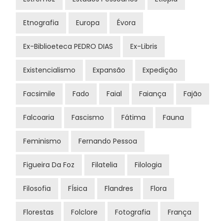
Etnografia
Europa
Évora
Ex-Biblioeteca PEDRO DIAS
Ex-Libris
Existencialismo
Expansão
Expedição
Facsimile
Fado
Faial
Faiança
Fajão
Falcoaria
Fascismo
Fátima
Fauna
Feminismo
Fernando Pessoa
Figueira Da Foz
Filatelia
Filologia
Filosofia
FÍsica
Flandres
Flora
Florestas
Folclore
Fotografia
França