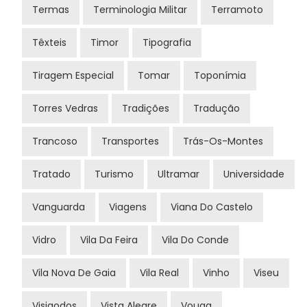
Termas
Terminologia Militar
Terramoto
Têxteis
Timor
Tipografia
Tiragem Especial
Tomar
Toponímia
Torres Vedras
Tradições
Tradução
Trancoso
Transportes
Trás-Os-Montes
Tratado
Turismo
Ultramar
Universidade
Vanguarda
Viagens
Viana Do Castelo
Vidro
Vila Da Feira
Vila Do Conde
Vila Nova De Gaia
Vila Real
Vinho
Viseu
Visigodos
Vista Alegre
Vouga