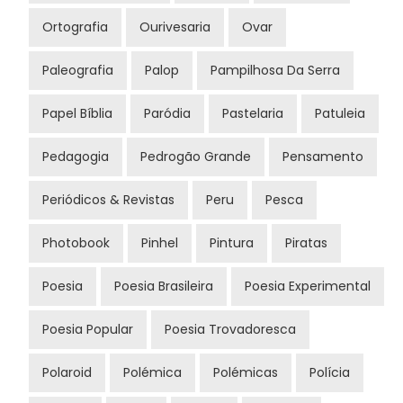
Ortografia
Ourivesaria
Ovar
Paleografia
Palop
Pampilhosa Da Serra
Papel Bíblia
Paródia
Pastelaria
Patuleia
Pedagogia
Pedrogão Grande
Pensamento
Periódicos & Revistas
Peru
Pesca
Photobook
Pinhel
Pintura
Piratas
Poesia
Poesia Brasileira
Poesia Experimental
Poesia Popular
Poesia Trovadoresca
Polaroid
Polémica
Polémicas
Polícia