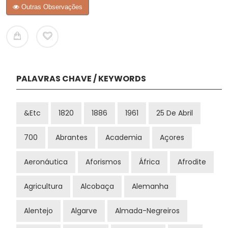
Outras Observações
PALAVRAS CHAVE / KEYWORDS
&etc
1820
1886
1961
25 De Abril
700
Abrantes
Academia
Açores
Aeronáutica
Aforismos
África
Afrodite
Agricultura
Alcobaça
Alemanha
Alentejo
Algarve
Almada-Negreiros