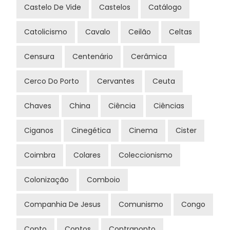
Castelo De Vide
Castelos
Catálogo
Catolicismo
Cavalo
Ceilão
Celtas
Censura
Centenário
Cerâmica
Cerco Do Porto
Cervantes
Ceuta
Chaves
China
Ciência
Ciências
Ciganos
Cinegética
Cinema
Cister
Coimbra
Colares
Coleccionismo
Colonização
Comboio
Companhia De Jesus
Comunismo
Congo
Conto
Contos
Contraponto