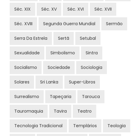
Séc. XIX
Séc. XV
Séc. XVI
Séc. XVII
Séc. XVIII
Segunda Guerra Mundial
Sermão
Serra Da Estrela
Sertã
Setubal
Sexualidade
Simbolismo
Sintra
Socialismo
Sociedade
Sociologia
Solares
Sri Lanka
Super-Libros
Surrealismo
Tapeçaria
Tarouca
Tauromaquia
Tavira
Teatro
Tecnologia Tradicional
Templários
Teologia