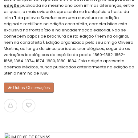
edição
publicada no mesmo ano com ínfimas diferenças, entre
as quais, a mais evidente, apresenta no frontspício a haste da
letra
T
da palavra
Sone
t
os
com uma curvatura na edição
original e rectilínea na edição contrafeita, característica esta
exclusiva no frontspício e na encadernação editorial. Não se
conhecem capas de brochura desta edição (nem na original,
nem na contrafeita). Edição organizada pelo seu amigo Oliveira
Martins, ao longo de cinco períodos cronológicos, segundo as
variações ideológicas do espírito do poeta: 1860-1862; 1862-
1866; 1864-1874; 1874-1880; 1880-1884. Esta edição apresenta
poemas inéditos, nunca publicados anteriormente na edição do
Sténio nem na de 1880.
Outras Observações