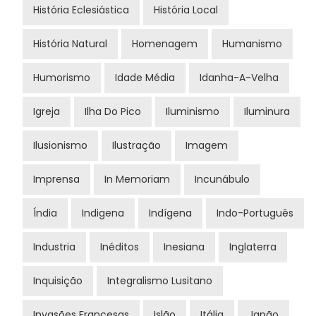
História Eclesiástica
História Local
História Natural
Homenagem
Humanismo
Humorismo
Idade Média
Idanha-A-Velha
Igreja
Ilha Do Pico
Iluminismo
Iluminura
Ilusionismo
Ilustração
Imagem
Imprensa
In Memoriam
Incunábulo
Índia
Indigena
Indígena
Indo-Português
Industria
Inéditos
Inesiana
Inglaterra
Inquisição
Integralismo Lusitano
Invasões Francesas
Islão
Itália
Japão