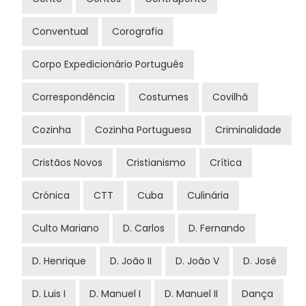
Conventual
Corografia
Corpo Expedicionário Português
Correspondência
Costumes
Covilhã
Cozinha
Cozinha Portuguesa
Criminalidade
Cristãos Novos
Cristianismo
Crítica
Crónica
CTT
Cuba
Culinária
Culto Mariano
D. Carlos
D. Fernando
D. Henrique
D. João II
D. João V
D. José
D. Luis I
D. Manuel I
D. Manuel II
Dança