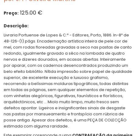
125.00 €
Preço:
Descrição:
Livraria Portuense de Lopes & C.ª - Editores, Porto, 1886. In-8º de
48-126-(1) págs. Encadernação artística inteira de pele cor de
mel, com rodas floreadas gravadas a seco nas pastas de canto
redondo, igualmente gravado a sêco na lombada de quatro
nervos e dizeres dourados, em acasas abertas. Inteiramente
por aparar, com os cadernos desencontrados produzindo um
belo efeito bibliófilo. Nítida impressão sobre papel de qualdiade
superior, de excelente execução e luxuoso grafismo,
recorrendo a belíssimas molduras tipográficas, todas distintas
em todas as páginas, sem qualquer elementos de repetição,
com vinhetas alegóricas, figurativas, faunísticos e florísticos,
arquitéctónicos, etc ... Miolo muito limpo, muito fresco sem
defeitos apontar. Ligeiros e insignificantes sinais de desgaste
nas pastas por mansueamento e frontspício com rúbrica de
posse antiga. Apesar dos defeitos, é uma PEÇA DE COLECÇÃO
estimada com alguma raridade.
Este exemplar coresponde a uma
CONTRAFAÇÃO da primeira