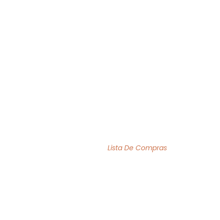
O MÊS
ACERVO
INSTITUCIONAL
BIBLIOFILIA
LISTA DE COMPRAS
Home Page
/
Lista De Compras